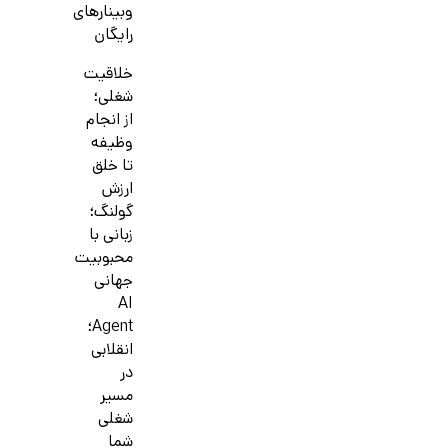
وبینارهای
رایگان
خلاقیت
شغلی؛
از انجام
وظیفه
تا خلق
ارزش
گولنگ؛
زبانی با
محبوبیت
جهانی
AI
Agent؛
انقلابی
در
مسیر
شغلی
شما