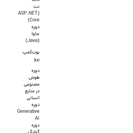
دات
نت
(ASP.NET
Core)
دوره
جاوا
(Java)
بوت‌کمپ
پرو
دوره
هوش
مصنوعی
در منابع
انسانی
دوره
Generative
AI
دوره
گولنگ