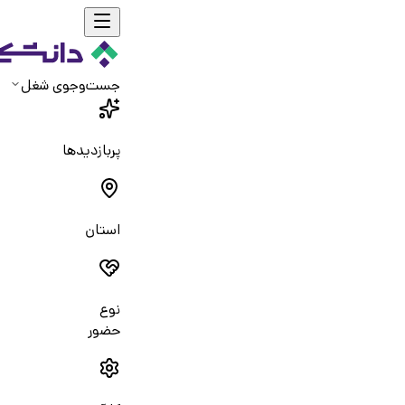
جست‌و‌جوی شغل
پربازدیدها
استان
نوع
حضور