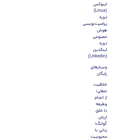
لینوکس
(Linux)
دوره
پرامپت‌نویسی
هوش
مصنوعی
دوره
لینکدین
(Linkedin)
وبینارهای
رایگان
خلاقیت
شغلی؛
از انجام
وظیفه
تا خلق
ارزش
گولنگ؛
زبانی با
محبوبیت