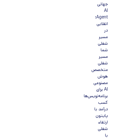
جهانی
AI
Agent؛
انقلابی
در
مسیر
شغلی
شما
مسیر
شغلی
متخصص
هوش
مصنوعی
AI برای
برنامه‌نویس‌ها
کسب
درآمد با
پایتون
ارتقاء
شغلی
با