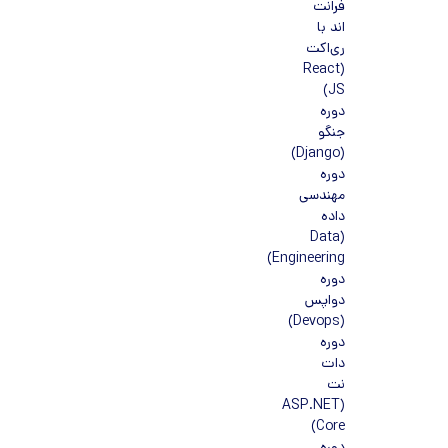
فرانت
اند با
ری‌اکت
(React
JS)
دوره
جنگو
(Django)
دوره
مهندسی
داده
(Data
Engineering)
دوره
دواپس
(Devops)
دوره
دات
نت
(ASP.NET
Core)