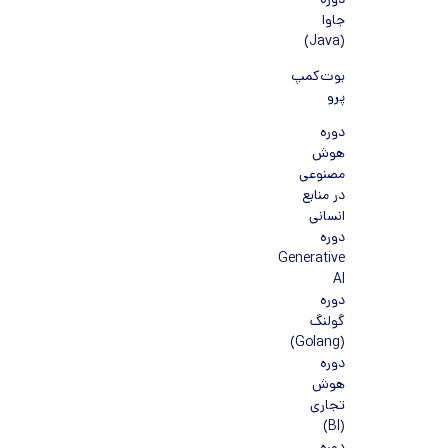
دوره
جاوا
(Java)
بوت‌کمپ
پرو
دوره
هوش
مصنوعی
در منابع
انسانی
دوره
Generative
AI
دوره
گولنگ
(Golang)
دوره
هوش
تجاری
(BI)