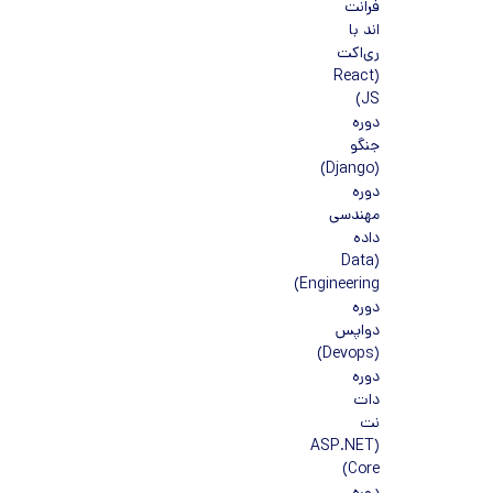
فرانت
اند با
ری‌اکت
(React
JS)
دوره
جنگو
(Django)
دوره
مهندسی
داده
(Data
Engineering)
دوره
دواپس
(Devops)
دوره
دات
نت
(ASP.NET
Core)