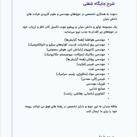
شرح جایگاه شغلی
دعوت به همکاری تخصصی در حوزه‌های مهندسی و علوم کاربردی شرکت های
دانش بنیان
یک مجموعه نوآور و دانش بنیان و پیشرو جهت تکمیل کادر ناظر و ارزیاب خود
در حوزه‌های زیر اقدام به جذب نیرو می‌نماید:
مهندسی هوافضا (همه گرایش‌ها)
مهندسی برق (مخابرات، قدرت، افزاره‌های میکرو و نانوالکترونیک)
مهندسی کامپیوتر (رایانش امن، هوش مصنوعی)
مهندسی مکانیک (سیالات، بیوسیستم، مکاترونیک)
مهندسی پزشکی (همه گرایش‌ها)
مهندسی شیمی (فرآیند)
مهندسی نفت
مهندسی مواد (متالورژی، پلیمر، سرامیک)
شیمی (آلی، معدنی)
فیزیک مهندسی
صنایع غذایی
کشاورزی (باغبانی، زهکشی، زراعت)
علاقه مندان به این حوزه و دارای تخصص در رشته های فوق می توانند رزومه
خود را برای ما ارسال کنند