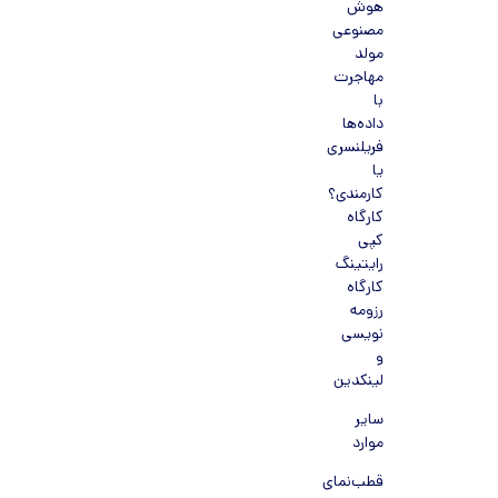
هوش
مصنوعی
مولد
مهاجرت
با
داده‌ها
فریلنسری
یا
کارمندی؟
کارگاه
کپی
رایتینگ
کارگاه
رزومه
نویسی
و
لینکدین
سایر
موارد
قطب‌نمای