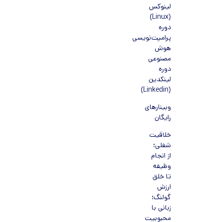
لینوکس
(Linux)
دوره
پرامپت‌نویسی
هوش
مصنوعی
دوره
لینکدین
(Linkedin)
وبینارهای
رایگان
خلاقیت
شغلی؛
از انجام
وظیفه
تا خلق
ارزش
گولنگ؛
زبانی با
محبوبیت