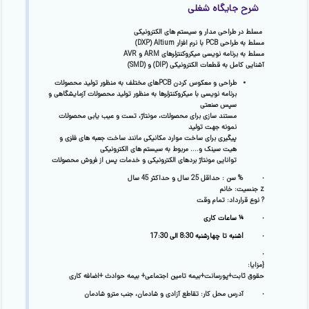
شرح جایگاه شغلی
مسلط در طراحی مدار و سیستم های الکترونیکی
مسلط به طراحی PCB با نرم افزار DXP) Altium)
مسلط به برنامه نویسی میکروکنترلرهای ARM و AVR
آشنایی کامل به قطعات الکترونیکی (DIP) و (SMD)
طراحی و معکوس کردن PCBهای مختلف به منظور تولید محصولات
برنامه نویسی با میکروکنترلرها به منظور تولید محصولات آزمایشگاهی و
سپس صنعتی
مستند سازی برای محصولات، مونتاژ، تست و عیب یابی محصولات
نمونه جهت تولید
پیگیری برای ساخت موارد مکانیکی مانند ساخت جعبه های فلزی و
هیت سینک و…. مربوط به سیستم های الکترونیکی
توانایی مونتاژ بردهای الکترونیکی و خدمات پس از فروش محصولات
·
%
سن :
حداقل 25 سال و حداکثر 45 سال
z
جنسیت:
خانم
?
نوع قرارداد:
تمام وقت
·
¼
ساعات کاری
·
lشنبه تا چهارشنبه 8:30 الی 17:30
·
{مزایا:
حقوق ثابت+پورسانت+بیمه تامین اجتماعی+
بیمه حوادث +اضافه کاری
·
آدرس محل کار:
تقاطع آزادی و شادمان، جنب مترو شادمان