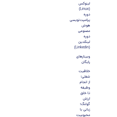
لینوکس
(Linux)
دوره
پرامپت‌نویسی
هوش
مصنوعی
دوره
لینکدین
(Linkedin)
وبینارهای
رایگان
خلاقیت
شغلی؛
از انجام
وظیفه
تا خلق
ارزش
گولنگ؛
زبانی با
محبوبیت