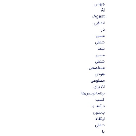
جهانی
AI
Agent؛
انقلابی
در
مسیر
شغلی
شما
مسیر
شغلی
متخصص
هوش
مصنوعی
AI برای
برنامه‌نویس‌ها
کسب
درآمد با
پایتون
ارتقاء
شغلی
با