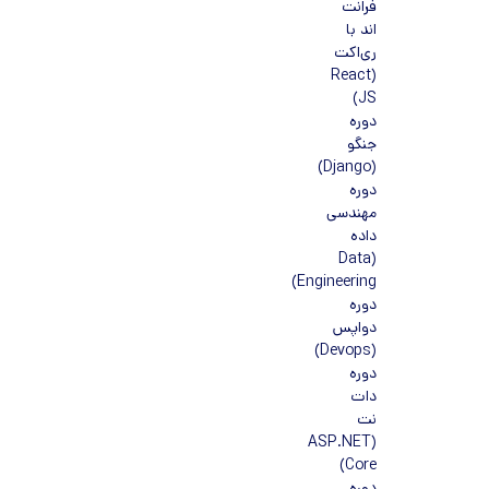
فرانت
اند با
ری‌اکت
(React
JS)
دوره
جنگو
(Django)
دوره
مهندسی
داده
(Data
Engineering)
دوره
دواپس
(Devops)
دوره
دات
نت
(ASP.NET
Core)