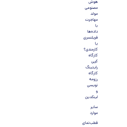
هوش
مصنوعی
مولد
مهاجرت
با
داده‌ها
فریلنسری
یا
کارمندی؟
کارگاه
کپی
رایتینگ
کارگاه
رزومه
نویسی
و
لینکدین
سایر
موارد
قطب‌نمای