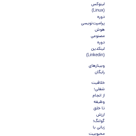
لینوکس
(Linux)
دوره
پرامپت‌نویسی
هوش
مصنوعی
دوره
لینکدین
(Linkedin)
وبینارهای
رایگان
خلاقیت
شغلی؛
از انجام
وظیفه
تا خلق
ارزش
گولنگ؛
زبانی با
محبوبیت