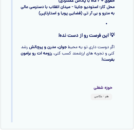
حقوق + ۲ ماه با پاداش عملکردی)
محل کار: استودیو جاینا - میدان انقلاب با دسترسی عالی
به مترو و بی آر تی (فضایی پویا و استارتاپی)
💡 این فرصت رو از دست نده!
اگر دوست داری تو یه محیط
جوان، مدرن و پرچالش
رشد
کنی و تجربه های ارزشمند کسب کنی،
رزومه ات رو برامون
بفرست!
حوزه شغلی
هنر - عکاسی