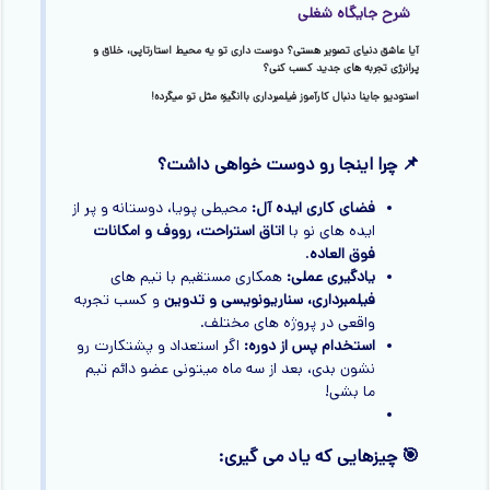
شرح جایگاه شغلی
آیا عاشق دنیای تصویر هستی؟ دوست داری تو یه محیط
استارتاپی، خلاق و
پرانرژی
تجربه های جدید کسب کنی؟
استودیو جاینا دنبال
کارآموز فیلمبرداری
باانگیزه مثل تو میگرده!
📌 چرا اینجا رو دوست خواهی داشت؟
فضای کاری ایده آل:
محیطی پویا، دوستانه و پر از
ایده های نو با
اتاق استراحت، رووف و امکانات
فوق العاده
.
یادگیری عملی:
همکاری مستقیم با تیم های
فیلمبرداری، سناریونویسی و تدوین
و کسب تجربه
واقعی در پروژه های مختلف.
استخدام پس از دوره:
اگر استعداد و پشتکارت رو
نشون بدی، بعد از سه ماه میتونی عضو دائم تیم
ما بشی!
🎯 چیزهایی که یاد می گیری: