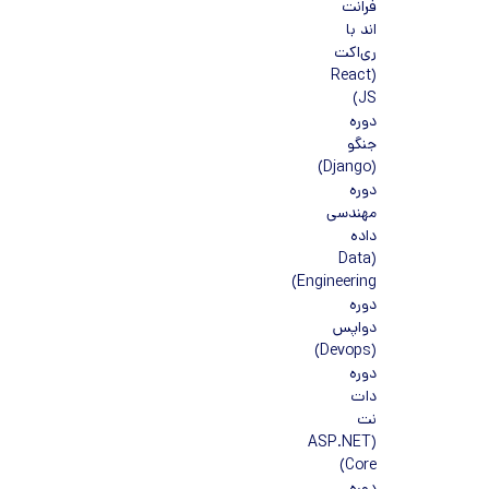
فرانت
اند با
ری‌اکت
(React
JS)
دوره
جنگو
(Django)
دوره
مهندسی
داده
(Data
Engineering)
دوره
دواپس
(Devops)
دوره
دات
نت
(ASP.NET
Core)