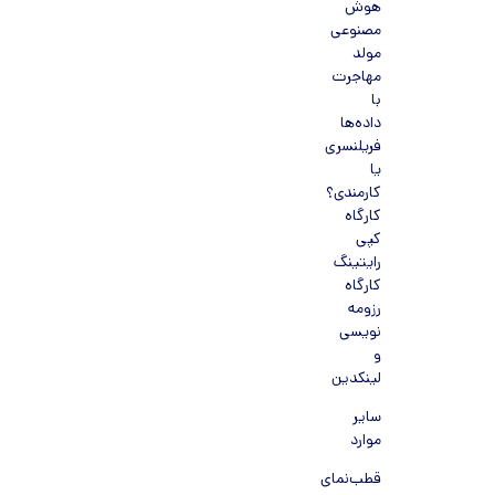
هوش
مصنوعی
مولد
مهاجرت
با
داده‌ها
فریلنسری
یا
کارمندی؟
کارگاه
کپی
رایتینگ
کارگاه
رزومه
نویسی
و
لینکدین
سایر
موارد
قطب‌نمای