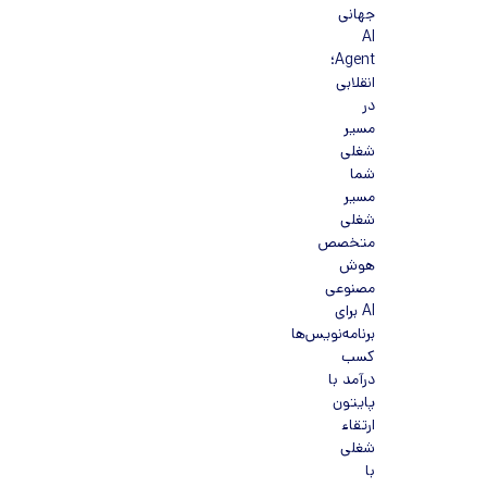
جهانی
AI
Agent؛
انقلابی
در
مسیر
شغلی
شما
مسیر
شغلی
متخصص
هوش
مصنوعی
AI برای
برنامه‌نویس‌ها
کسب
درآمد با
پایتون
ارتقاء
شغلی
با