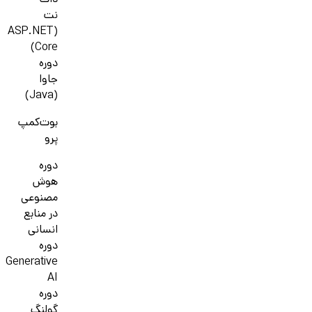
دات
نت
(ASP.NET
Core)
دوره
جاوا
(Java)
بوت‌کمپ
پرو
دوره
هوش
مصنوعی
در منابع
انسانی
دوره
Generative
AI
دوره
گولنگ