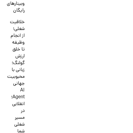
وبینارهای
رایگان
خلاقیت
شغلی؛
از انجام
وظیفه
تا خلق
ارزش
گولنگ؛
زبانی با
محبوبیت
جهانی
AI
Agent؛
انقلابی
در
مسیر
شغلی
شما