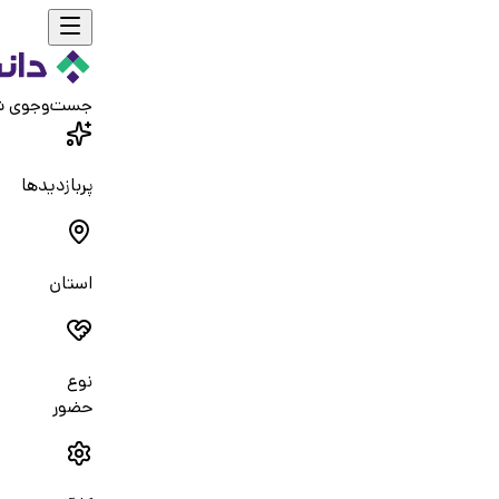
جست‌و‌جوی 
پربازدیدها
استان
نوع
حضور