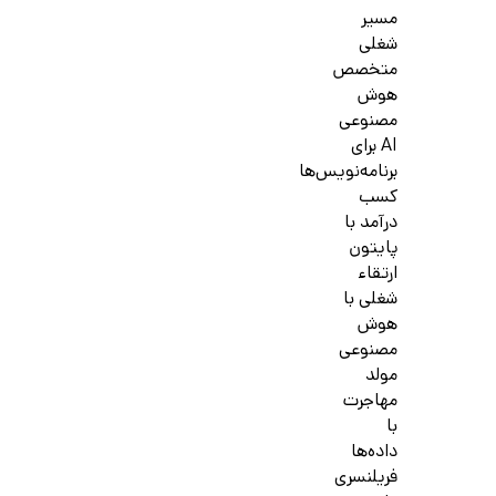
مسیر
شغلی
متخصص
هوش
مصنوعی
AI برای
برنامه‌نویس‌ها
کسب
درآمد با
پایتون
ارتقاء
شغلی با
هوش
مصنوعی
مولد
مهاجرت
با
داده‌ها
فریلنسری