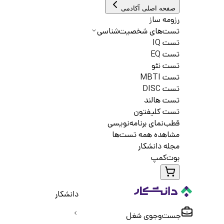
صفحه اصلی آکادمی
رزومه ساز
تست‌های شخصیت‌شناسی
تست IQ
تست EQ
تست نئو
تست MBTI
تست DISC
تست هالند
تست کلیفتون
قطب‌نمای برنامه‌نویسی
مشاهده همه تست‌ها
مجله دانشکار
بوت‌کمپ
دانشکار
جست‌و‌جوی شغل