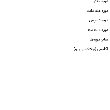
دوره جنگو
دوره علم داده
دوره دواپس
دوره دات نت
سایر دوره‌ها
آکادمی (بوت‌کمپ پرو)
آموزش Golang
دوره مدیریت منابع انسانی
دوره BI
دوره مدیریت عملکرد
دوره Generative AI
سایر دوره‌ها