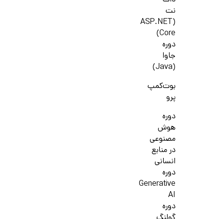
دات
نت
(ASP.NET
Core)
دوره
جاوا
(Java)
بوت‌کمپ
پرو
دوره
هوش
مصنوعی
در منابع
انسانی
دوره
Generative
AI
دوره
گولنگ