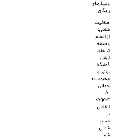
وبینارهای
رایگان
خلاقیت
شغلی؛
از انجام
وظیفه
تا خلق
ارزش
گولنگ؛
زبانی با
محبوبیت
جهانی
AI
Agent؛
انقلابی
در
مسیر
شغلی
شما