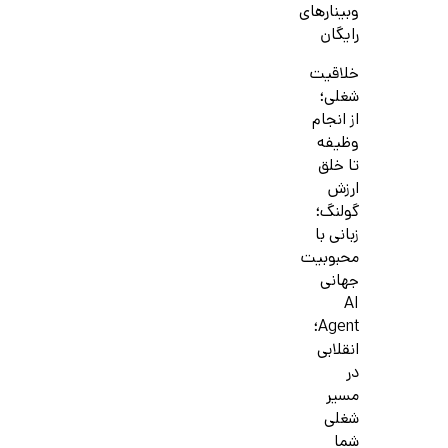
وبینارهای
رایگان
خلاقیت
شغلی؛
از انجام
وظیفه
تا خلق
ارزش
گولنگ؛
زبانی با
محبوبیت
جهانی
AI
Agent؛
انقلابی
در
مسیر
شغلی
شما