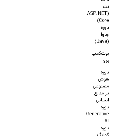
دات
نت
(ASP.NET
Core)
دوره
جاوا
(Java)
بوت‌کمپ
پرو
دوره
هوش
مصنوعی
در منابع
انسانی
دوره
Generative
AI
دوره
گولنگ