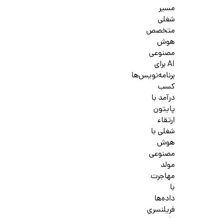
مسیر
شغلی
متخصص
هوش
مصنوعی
AI برای
برنامه‌نویس‌ها
کسب
درآمد با
پایتون
ارتقاء
شغلی با
هوش
مصنوعی
مولد
مهاجرت
با
داده‌ها
فریلنسری