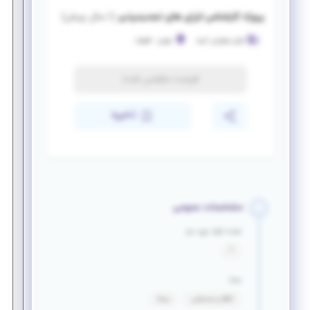
پروژه کارشناس انرژی های تجدیدپذیر
(
۱ سال پیش
)
آوای نوآوران آسیا
تهران
-
قلهک
فرصت منقضی شده
ذخیره
مشخصات عمومی
تعداد افراد مورد نیاز
1
مزایا
ناهار و پذیرایی
بیمه