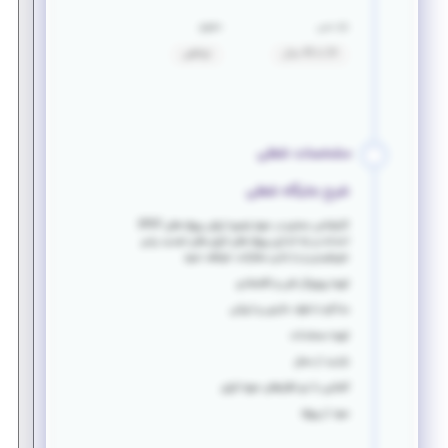
بازه سنی
حقوق
24 تا 45 سال
توافقی
مشخصات شغلی
شرح جایگاه شغلی
کارشناس محترم در حوزه زنجیره ارزش پروژه های EPCF
احداث و راه اندازی پروژه های انرژی های تجدید پذیر
خورشیدی و یا بادی مشارکت خواهد نمود
تهیه پروپزال فنی و اقتصادی
مذاکره با طرف خارجی و ایرانی
تهیه مستندات
بازدید از محل
آشنایی با نرم افزارهای حوزه انرژی
سود از پروژه