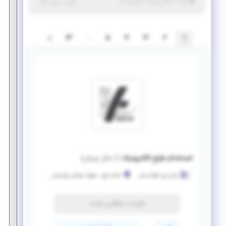
|
۱ سال پیش
البرز
| منقضی شده
جزئیات بیشتر
14
…
5
4
3
2
1
استخدام طراح الکترونیک
(
۱ سال پیش
)
رایان فن کاواندیش
کمال شهر
-
شهرک صنغتی بهارستان
فرصت منقضی شده