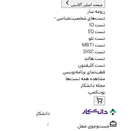
صفحه اصلی آکادمی
رزومه ساز
تست‌های شخصیت‌شناسی
تست IQ
تست EQ
تست نئو
تست MBTI
تست DISC
تست هالند
تست کلیفتون
قطب‌نمای برنامه‌نویسی
مشاهده همه تست‌ها
مجله دانشکار
بوت‌کمپ
دانشکار
جست‌و‌جوی شغل