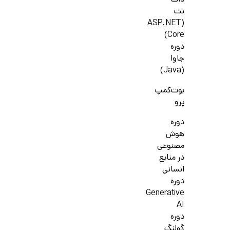
دات
نت
(ASP.NET
Core)
دوره
جاوا
(Java)
بوت‌کمپ
پرو
دوره
هوش
مصنوعی
در منابع
انسانی
دوره
Generative
AI
دوره
گولنگ