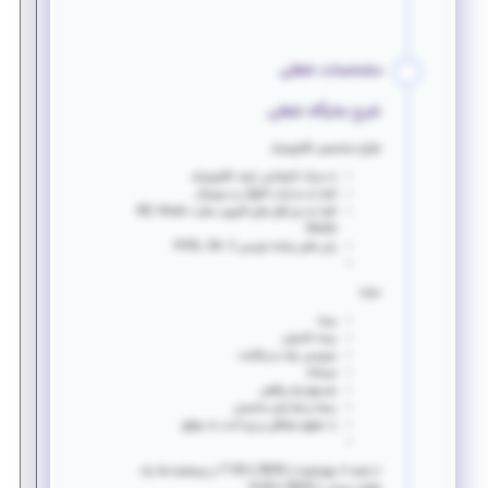
مشخصات شغلی
شرح جایگاه شغلی
طراح متخصص الکترونیک
با مدرک کارشناس ارشد الکترونیک
آشنا به مدارات آنالوگ و دیجیتال
آشنا به نرم افزار های آلتیوم، متلب، ISE, Visual
Studio
زبان های برنامه نویسی VHDL, C# , C
مزایا:
بیمه
بیمه تکمیلی
سرویس رفت و برگشت
صبحانه
صندوق وام رفاهی
بسته و هدایای مناسبتی
با
حقوق توافقی و پرداخت به موقع
از شنبه تا چهارشنبه از 08:00 تا 17:00 و پنجشنبه ها یک