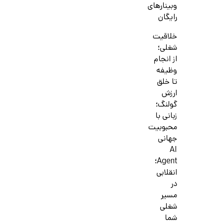
وبینارهای
رایگان
خلاقیت
شغلی؛
از انجام
وظیفه
تا خلق
ارزش
گولنگ؛
زبانی با
محبوبیت
جهانی
AI
Agent؛
انقلابی
در
مسیر
شغلی
شما