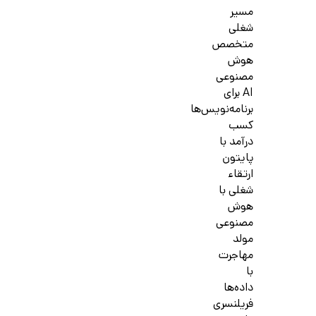
مسیر
شغلی
متخصص
هوش
مصنوعی
AI برای
برنامه‌نویس‌ها
کسب
درآمد با
پایتون
ارتقاء
شغلی با
هوش
مصنوعی
مولد
مهاجرت
با
داده‌ها
فریلنسری