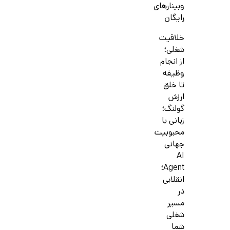
وبینارهای
رایگان
خلاقیت
شغلی؛
از انجام
وظیفه
تا خلق
ارزش
گولنگ؛
زبانی با
محبوبیت
جهانی
AI
Agent؛
انقلابی
در
مسیر
شغلی
شما