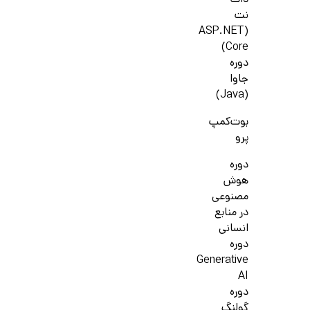
دات
نت
(ASP.NET
Core)
دوره
جاوا
(Java)
بوت‌کمپ
پرو
دوره
هوش
مصنوعی
در منابع
انسانی
دوره
Generative
AI
دوره
گولنگ