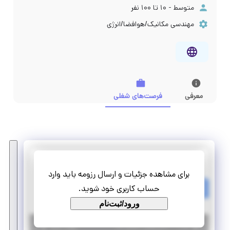
متوسط - ۱۰ تا ۱۰۰ نفر
مهندسی مکانیک/هوافضا/انرژی
معرفی
فرصت‌های شغلی
حدید شریف
برای مشاهده جزئیات و ارسال رزومه باید وارد
استخدام متالورژ مسلط به فرآیند های ساخت
حساب کاربری خود شوید.
پاره وقت
استخدام
ورود/ثبت‌نام
|
۷ سال پیش
تهران
| منقضی شده
جزئیات بیشتر