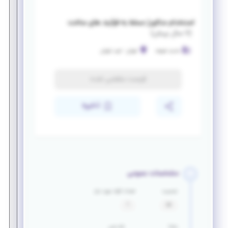
استخدام متالورژ مسلط به فرآیند های ساخت
(
۷ سال پیش
)
حدید شریف
تهران
-
غرب تهران
فرصت منقضی شده
ذخیره
مشخصات عمومی
جنسیت
تعداد افراد مورد نیاز
آقا
1
مزایا
بازه سنی