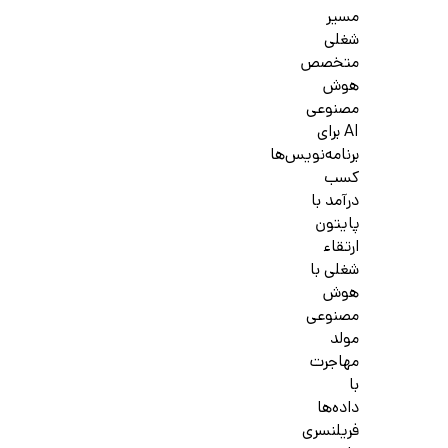
مسیر
شغلی
متخصص
هوش
مصنوعی
AI برای
برنامه‌نویس‌ها
کسب
درآمد با
پایتون
ارتقاء
شغلی با
هوش
مصنوعی
مولد
مهاجرت
با
داده‌ها
فریلنسری