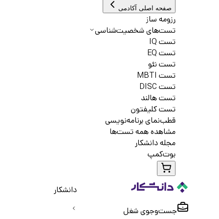
صفحه اصلی آکادمی
رزومه ساز
تست‌های شخصیت‌شناسی
تست IQ
تست EQ
تست نئو
تست MBTI
تست DISC
تست هالند
تست کلیفتون
قطب‌نمای برنامه‌نویسی
مشاهده همه تست‌ها
مجله دانشکار
بوت‌کمپ
دانشکار
جست‌و‌جوی شغل