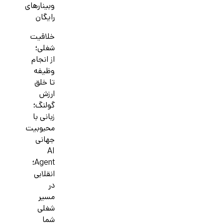
وبینارهای
رایگان
خلاقیت
شغلی؛
از انجام
وظیفه
تا خلق
ارزش
گولنگ؛
زبانی با
محبوبیت
جهانی
AI
Agent؛
انقلابی
در
مسیر
شغلی
شما