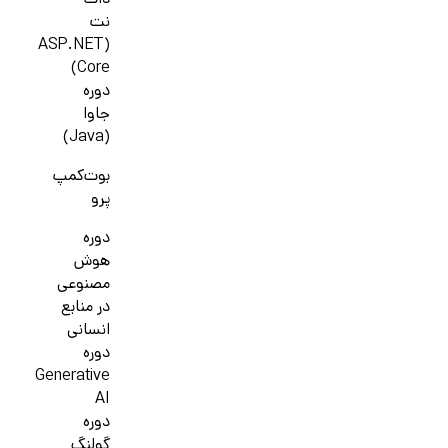
دات
نت
(ASP.NET
Core)
دوره
جاوا
(Java)
بوت‌کمپ
پرو
دوره
هوش
مصنوعی
در منابع
انسانی
دوره
Generative
AI
دوره
گولنگ