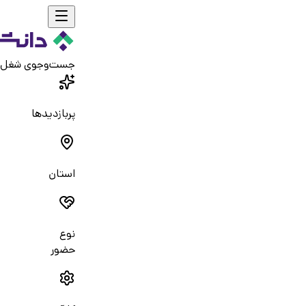
جست‌و‌جوی شغل
پربازدیدها
استان
نوع
حضور