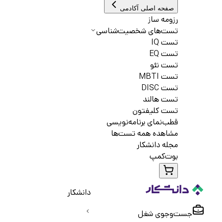
صفحه اصلی آکادمی
رزومه ساز
تست‌های شخصیت‌شناسی
تست IQ
تست EQ
تست نئو
تست MBTI
تست DISC
تست هالند
تست کلیفتون
قطب‌نمای برنامه‌نویسی
مشاهده همه تست‌ها
مجله دانشکار
بوت‌کمپ
دانشکار
جست‌و‌جوی شغل