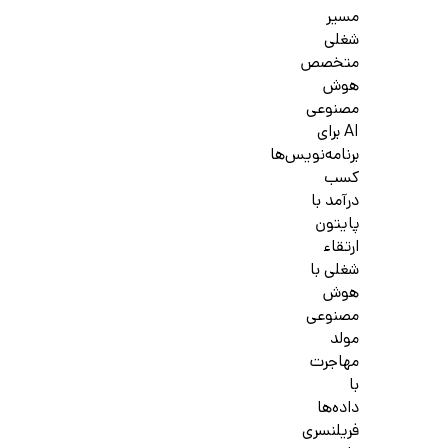
مسیر
شغلی
متخصص
هوش
مصنوعی
AI برای
برنامه‌نویس‌ها
کسب
درآمد با
پایتون
ارتقاء
شغلی با
هوش
مصنوعی
مولد
مهاجرت
با
داده‌ها
فریلنسری