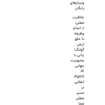
وبینارهای
رایگان
خلاقیت
شغلی؛
از انجام
وظیفه
تا خلق
ارزش
گولنگ؛
زبانی با
محبوبیت
جهانی
AI
Agent؛
انقلابی
در
مسیر
شغلی
شما