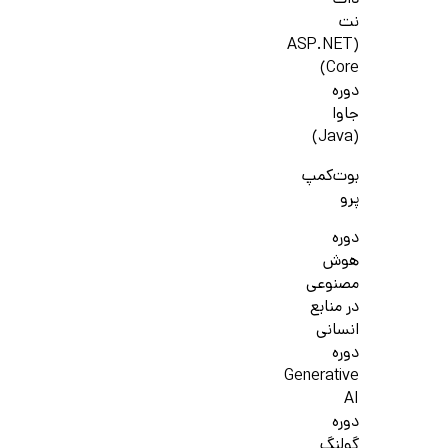
دات
نت
(ASP.NET
Core)
دوره
جاوا
(Java)
بوت‌کمپ
پرو
دوره
هوش
مصنوعی
در منابع
انسانی
دوره
Generative
AI
دوره
گولنگ