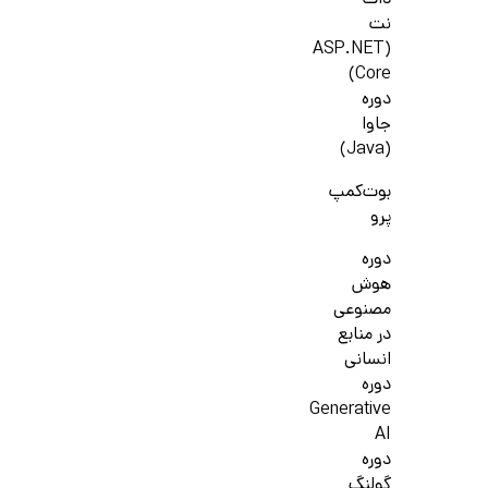
دات
نت
(ASP.NET
Core)
دوره
جاوا
(Java)
بوت‌کمپ
پرو
دوره
هوش
مصنوعی
در منابع
انسانی
دوره
Generative
AI
دوره
گولنگ