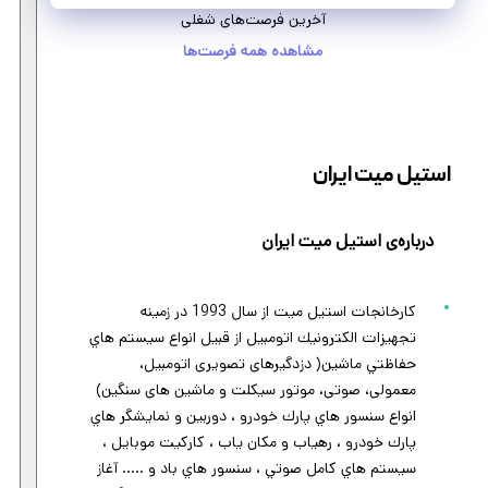
آخرین فرصت‌های شغلی
مشاهده همه فرصت‌ها
استیل میت ایران
درباره‌ی استیل میت ایران
كارخانجات استيل ميت از سال 1993 در زمينه
تجهيزات الكترونيك اتومبیل از قبيل انواع سيستم هاي
حفاظتي ماشین( دزدگيرهای تصویری اتومبیل،
معمولی، صوتی، موتور سیکلت و ماشین های سنگین)
انواع سنسور هاي پارك خودرو ، دوربين و نمايشگر هاي
پارك خودرو ، رهياب و مكان ياب ، كاركيت موبايل ،
سيستم هاي كامل صوتي ، سنسور هاي باد و ..... آغاز