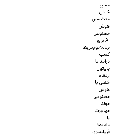
مسیر
شغلی
متخصص
هوش
مصنوعی
AI برای
برنامه‌نویس‌ها
کسب
درآمد با
پایتون
ارتقاء
شغلی با
هوش
مصنوعی
مولد
مهاجرت
با
داده‌ها
فریلنسری