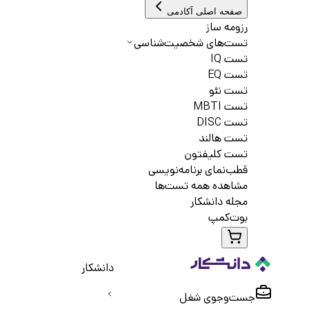
صفحه اصلی آکادمی
رزومه ساز
تست‌های شخصیت‌شناسی
تست IQ
تست EQ
تست نئو
تست MBTI
تست DISC
تست هالند
تست کلیفتون
قطب‌نمای برنامه‌نویسی
مشاهده همه تست‌ها
مجله دانشکار
بوت‌کمپ
دانشکار
جست‌و‌جوی شغل