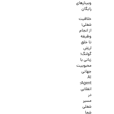
وبینارهای
رایگان
خلاقیت
شغلی؛
از انجام
وظیفه
تا خلق
ارزش
گولنگ؛
زبانی با
محبوبیت
جهانی
AI
Agent؛
انقلابی
در
مسیر
شغلی
شما