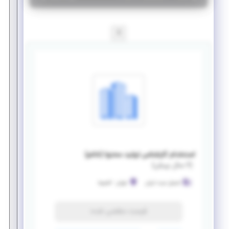
1
استخدام کارشناس تولید محتوا (خانم)
(
۶ سال پیش
)
استیل میت ایران
تهران
-
افسریه
فرصت منقضی شده