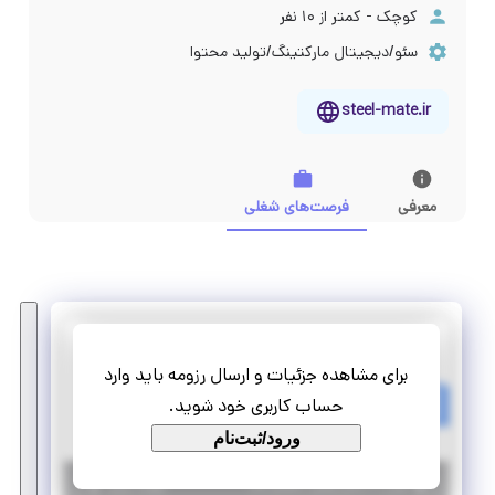
کوچک - کمتر از ۱۰ نفر
سئو/دیجیتال مارکتینگ/تولید محتوا
steel-mate.ir
معرفی
فرصت‌های شغلی
استیل میت ایران
برای مشاهده جزئیات و ارسال رزومه باید وارد
استخدام کارشناس تولید محتوا (خانم)
حساب کاربری خود شوید.
تمام وقت
استخدام
ورود/ثبت‌نام
|
۶ سال پیش
تهران
| منقضی شده
جزئیات بیشتر