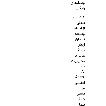
وبینارهای
رایگان
خلاقیت
شغلی؛
از انجام
وظیفه
تا خلق
ارزش
گولنگ؛
زبانی با
محبوبیت
جهانی
AI
Agent؛
انقلابی
در
مسیر
شغلی
شما