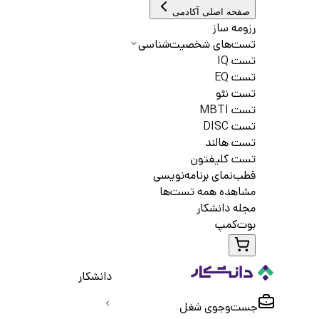
صفحه اصلی آکادمی
رزومه ساز
تست‌های شخصیت‌شناسی
تست IQ
تست EQ
تست نئو
تست MBTI
تست DISC
تست هالند
تست کلیفتون
قطب‌نمای برنامه‌نویسی
مشاهده همه تست‌ها
مجله دانشکار
بوت‌کمپ
دانشکار
جست‌و‌جوی شغل