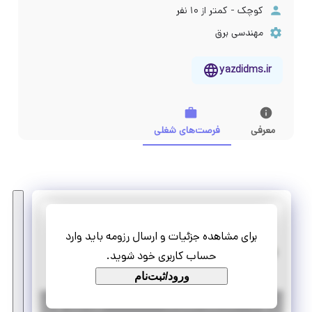
کوچک - کمتر از ۱۰ نفر
مهندسی برق
yazdidms.ir
معرفی
فرصت‌های شغلی
آرون ایساتیس
برای مشاهده جزئیات و ارسال رزومه باید وارد
کارآموزی مسئول دفتری
حساب کاربری خود شوید.
پاره وقت
کارآموزی منجر ‌به استخدام
ورود/ثبت‌نام
|
۲ سال پیش
یزد
| منقضی شده
جزئیات بیشتر