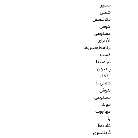
مسیر
شغلی
متخصص
هوش
مصنوعی
AI برای
برنامه‌نویس‌ها
کسب
درآمد با
پایتون
ارتقاء
شغلی با
هوش
مصنوعی
مولد
مهاجرت
با
داده‌ها
فریلنسری