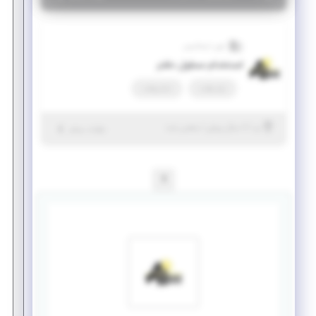
آرون ایساتیس
استخدام مسئول دفتر
پاره وقت
تمام وقت
|
۶ سال پیش
یزد
| منقضی شده
جزئیات بیشتر
1