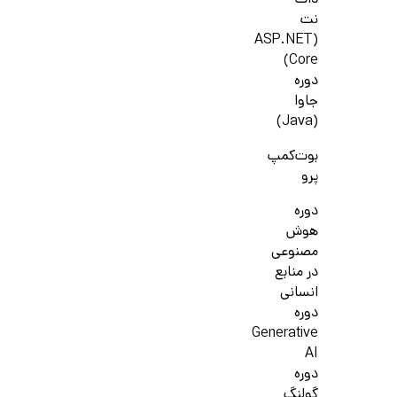
دات
نت
(ASP.NET
Core)
دوره
جاوا
(Java)
بوت‌کمپ
پرو
دوره
هوش
مصنوعی
در منابع
انسانی
دوره
Generative
AI
دوره
گولنگ