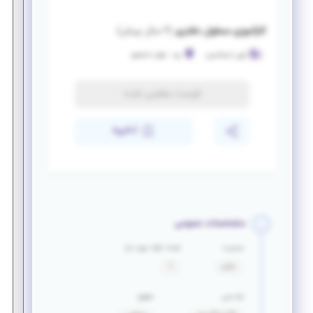
کارآموزی مسئول دفتری
(
۲ سال پیش
)
آرون ایساتیس
یزد
-
بلوار دانشجو
فرصت منقضی شده
ذخیره
مشخصات عمومی
جنسیت
تعداد افراد مورد نیاز
خانم
1
بازه سنی
حقوق