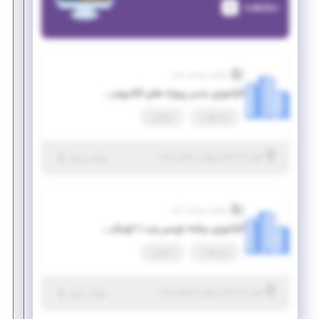
مشاهده
نوآوران پویش امید
کارآموزی مدیر پروژه های الکترونیکی حقوقی (از رشته حقوق یا فناوری اطلاعات)
پاره وقت
دورکاری
|
۷ سال پیش
تهران
| منقضی شده
جزئیات بیشتر
نوآوران پویش امید
کارآموزی برنامه نویس وب / اپلیکیشن های اندروید و IOS
پاره وقت
دورکاری
|
۷ سال پیش
تهران
| منقضی شده
جزئیات بیشتر