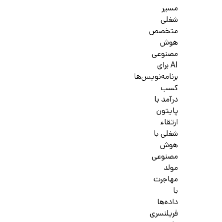
مسیر
شغلی
متخصص
هوش
مصنوعی
AI برای
برنامه‌نویس‌ها
کسب
درآمد با
پایتون
ارتقاء
شغلی با
هوش
مصنوعی
مولد
مهاجرت
با
داده‌ها
فریلنسری