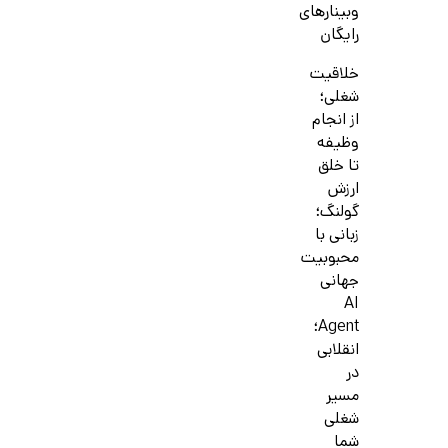
وبینارهای
رایگان
خلاقیت
شغلی؛
از انجام
وظیفه
تا خلق
ارزش
گولنگ؛
زبانی با
محبوبیت
جهانی
AI
Agent؛
انقلابی
در
مسیر
شغلی
شما