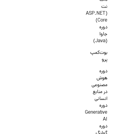
دات
نت
(ASP.NET
Core)
دوره
جاوا
(Java)
بوت‌کمپ
پرو
دوره
هوش
مصنوعی
در منابع
انسانی
دوره
Generative
AI
دوره
گولنگ