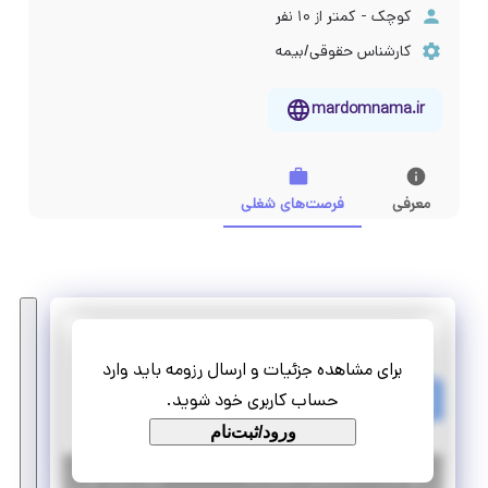
کوچک - کمتر از ۱۰ نفر
کارشناس حقوقی/بیمه
mardomnama.ir
معرفی
فرصت‌های شغلی
نوآوران پویش امید
برای مشاهده جزئیات و ارسال رزومه باید وارد
کارآموزی کارشناس اجرایی (از تمامی رشته‌ها علاقه مند به فعالیت‌های اجتماعی)
حساب کاربری خود شوید.
پاره وقت
دورکاری
ورود/ثبت‌نام
|
۷ سال پیش
تهران
| منقضی شده
جزئیات بیشتر