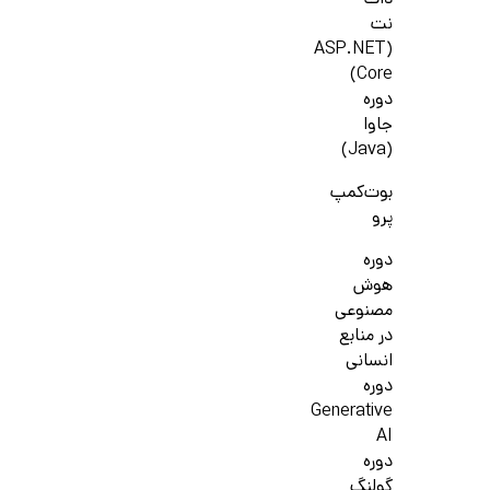
دات
نت
(ASP.NET
Core)
دوره
جاوا
(Java)
بوت‌کمپ
پرو
دوره
هوش
مصنوعی
در منابع
انسانی
دوره
Generative
AI
دوره
گولنگ