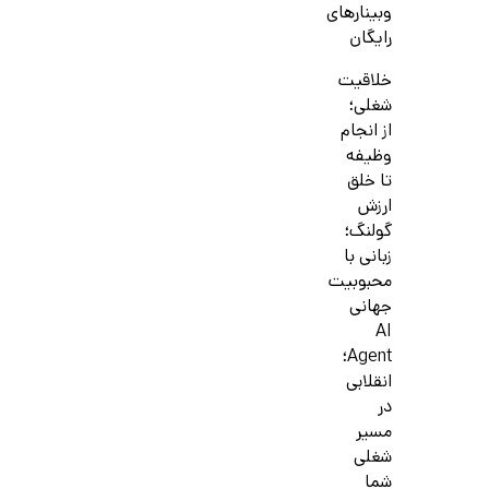
وبینارهای
رایگان
خلاقیت
شغلی؛
از انجام
وظیفه
تا خلق
ارزش
گولنگ؛
زبانی با
محبوبیت
جهانی
AI
Agent؛
انقلابی
در
مسیر
شغلی
شما