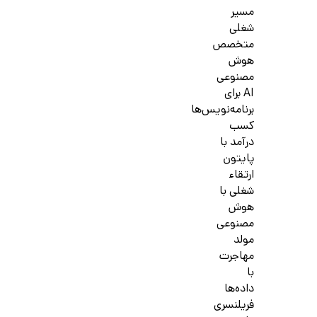
مسیر
شغلی
متخصص
هوش
مصنوعی
AI برای
برنامه‌نویس‌ها
کسب
درآمد با
پایتون
ارتقاء
شغلی با
هوش
مصنوعی
مولد
مهاجرت
با
داده‌ها
فریلنسری