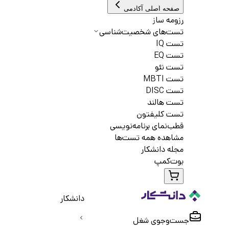
صفحه اصلی آکادمی
رزومه ساز
تست‌های شخصیت‌شناسی
تست IQ
تست EQ
تست نئو
تست MBTI
تست DISC
تست هالند
تست کلیفتون
قطب‌نمای برنامه‌نویسی
مشاهده همه تست‌ها
مجله دانشکار
بوت‌کمپ
دانشکار
جست‌و‌جوی شغل