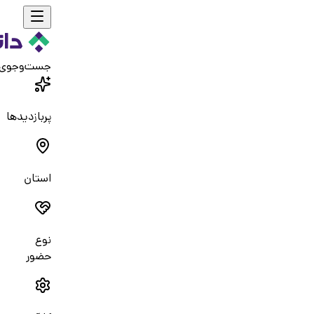
جست‌و‌جوی
پربازدیدها
استان
نوع
حضور