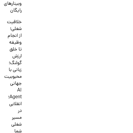
وبینارهای
رایگان
خلاقیت
شغلی؛
از انجام
وظیفه
تا خلق
ارزش
گولنگ؛
زبانی با
محبوبیت
جهانی
AI
Agent؛
انقلابی
در
مسیر
شغلی
شما