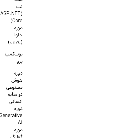
دات
نت
(ASP.NET
Core)
دوره
جاوا
(Java)
بوت‌کمپ
پرو
دوره
هوش
مصنوعی
در منابع
انسانی
دوره
Generative
AI
دوره
گولنگ