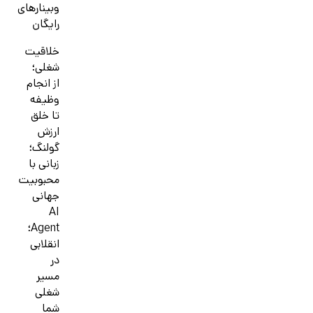
وبینارهای
رایگان
خلاقیت
شغلی؛
از انجام
وظیفه
تا خلق
ارزش
گولنگ؛
زبانی با
محبوبیت
جهانی
AI
Agent؛
انقلابی
در
مسیر
شغلی
شما