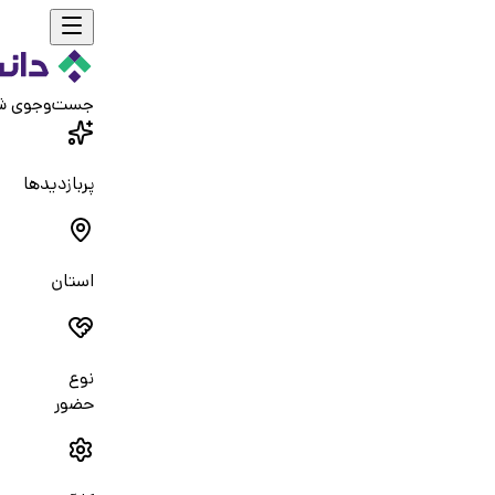
جست‌و‌جوی ش
پربازدیدها
استان
نوع
حضور