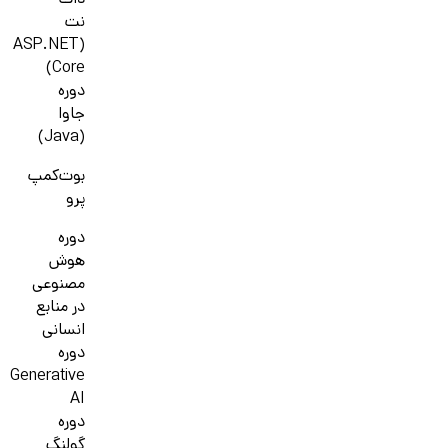
دات
نت
(ASP.NET
Core)
دوره
جاوا
(Java)
بوت‌کمپ
پرو
دوره
هوش
مصنوعی
در منابع
انسانی
دوره
Generative
AI
دوره
گولنگ