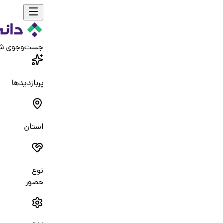
جست‌و‌جوی ش
پربازدیدها
استان
نوع
حضور