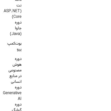
دات
نت
(ASP.NET
Core)
دوره
جاوا
(Java)
بوت‌کمپ
پرو
دوره
هوش
مصنوعی
در منابع
انسانی
دوره
Generative
AI
دوره
گولنگ