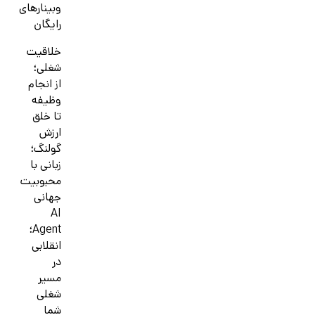
وبینارهای
رایگان
خلاقیت
شغلی؛
از انجام
وظیفه
تا خلق
ارزش
گولنگ؛
زبانی با
محبوبیت
جهانی
AI
Agent؛
انقلابی
در
مسیر
شغلی
شما