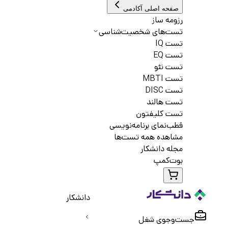
صفحه اصلی آکادمی
رزومه ساز
تست‌های شخصیت‌شناسی
تست IQ
تست EQ
تست نئو
تست MBTI
تست DISC
تست هالند
تست کلیفتون
قطب‌نمای برنامه‌نویسی
مشاهده همه تست‌ها
مجله دانشکار
بوت‌کمپ
دانشکار
جست‌و‌جوی شغل