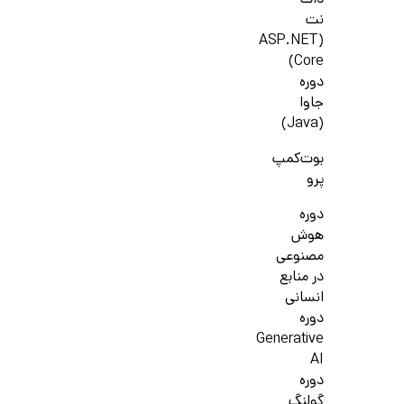
دات
نت
(ASP.NET
Core)
دوره
جاوا
(Java)
بوت‌کمپ
پرو
دوره
هوش
مصنوعی
در منابع
انسانی
دوره
Generative
AI
دوره
گولنگ