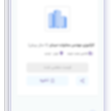
کارآموزی مهندس مخابرات-میدان
(
۷ سال پیش
)
فاتحین صنعت شریف
تهران
-
توحید
فرصت منقضی شده
ذخیره