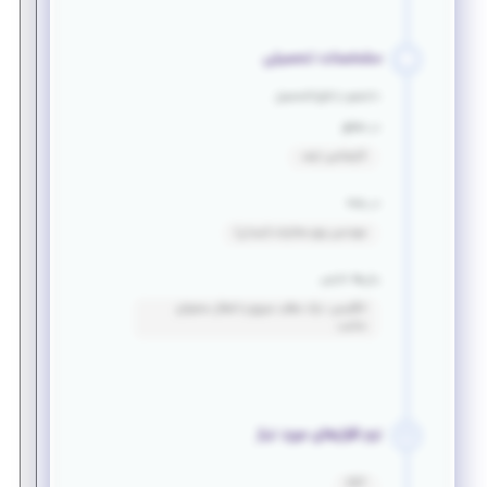
مشخصات تحصیلی
دانشجو یا فارغ التحصیل
در مقطع
کارشناسی ارشد
در رشته
مهندسی برق_مخابرات (میدان)
زبان‌ها خارجی
انگلیسی: درک مطلب سریع و انتقال محتوای
مناسب
نرم افزارهای مورد نیاز
CST