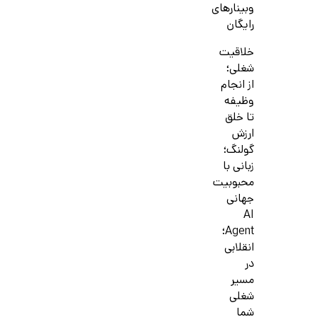
وبینارهای
رایگان
خلاقیت
شغلی؛
از انجام
وظیفه
تا خلق
ارزش
گولنگ؛
زبانی با
محبوبیت
جهانی
AI
Agent؛
انقلابی
در
مسیر
شغلی
شما