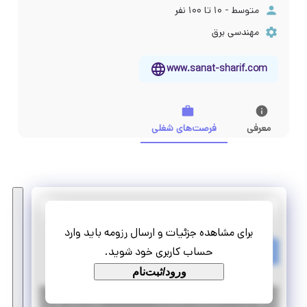
متوسط - ۱۰ تا ۱۰۰ نفر
مهندسی برق
www.sanat-sharif.com
معرفی
فرصت‌های شغلی
فاتحین صنعت شریف
برای مشاهده جزئیات و ارسال رزومه باید وارد
کارآموزی مهندس مخابرات-میدان
حساب کاربری خود شوید.
پاره وقت
کارآموزی منجر ‌به استخدام
ورود/ثبت‌نام
|
۷ سال پیش
تهران
| منقضی شده
جزئیات بیشتر