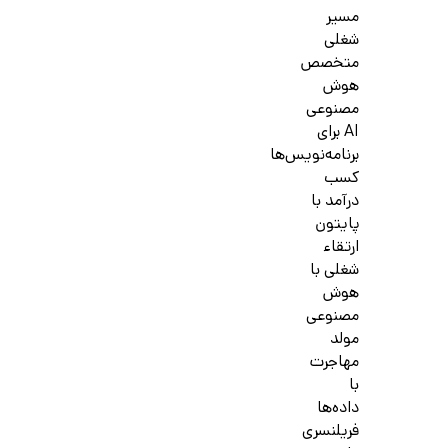
مسیر
شغلی
متخصص
هوش
مصنوعی
AI برای
برنامه‌نویس‌ها
کسب
درآمد با
پایتون
ارتقاء
شغلی با
هوش
مصنوعی
مولد
مهاجرت
با
داده‌ها
فریلنسری