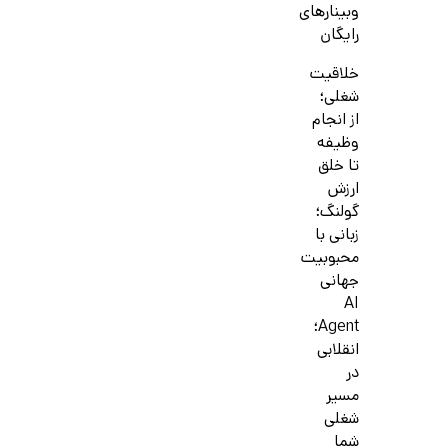
وبینارهای
رایگان
خلاقیت
شغلی؛
از انجام
وظیفه
تا خلق
ارزش
گولنگ؛
زبانی با
محبوبیت
جهانی
AI
Agent؛
انقلابی
در
مسیر
شغلی
شما