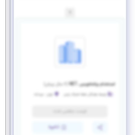
1
استخدام برنامه‌نویس .NET
(
۶ سال پیش
)
توسعه دهندگان نقطه اشتراک پارس
تهران
-
میرداماد
فرصت منقضی شده
ذخیره