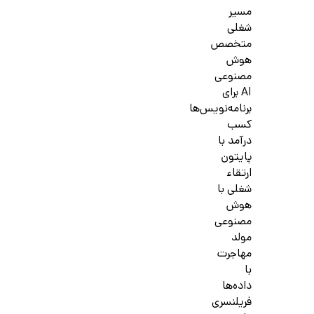
مسیر
شغلی
متخصص
هوش
مصنوعی
AI برای
برنامه‌نویس‌ها
کسب
درآمد با
پایتون
ارتقاء
شغلی با
هوش
مصنوعی
مولد
مهاجرت
با
داده‌ها
فریلنسری