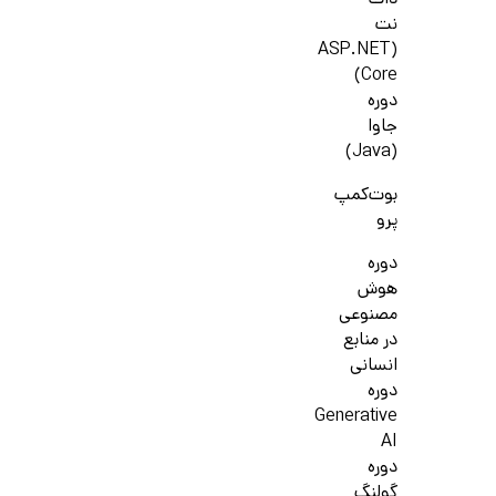
دات
نت
(ASP.NET
Core)
دوره
جاوا
(Java)
بوت‌کمپ
پرو
دوره
هوش
مصنوعی
در منابع
انسانی
دوره
Generative
AI
دوره
گولنگ