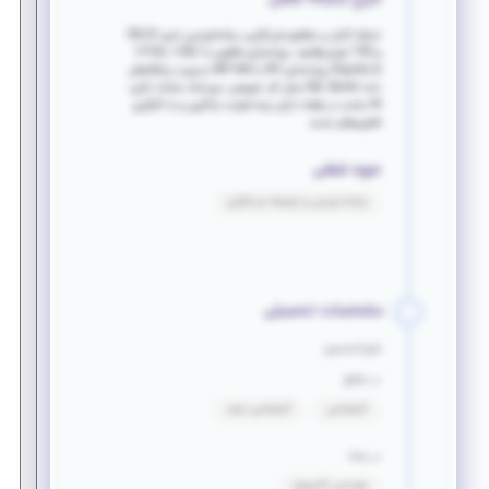
تسلط کامل بر مفاهیم شی‌گرایی، برنامه‌نویسی تمیز، SOLID
و TDD شرح وظایف: پیاده‌سازی ظاهری با HTML / CSS /
AngularJs پیاده‌سازی API با ASP.Net مدیریت پایگاه‌های
داده SQL Server محل کار: شریعتی، میرداماد ساعات کاری:
44 ساعت در هفته دارای بیمه فرصت یادگیری و به کارگیری
فناوری‌های جدید
حوزه شغلی
برنامه نویسی و توسعه نرم افزاری
مشخصات تحصیلی
فارغ التحصیل
در مقطع
کارشناسی
کارشناسی ارشد
در رشته
مهندسی کامپیوتر