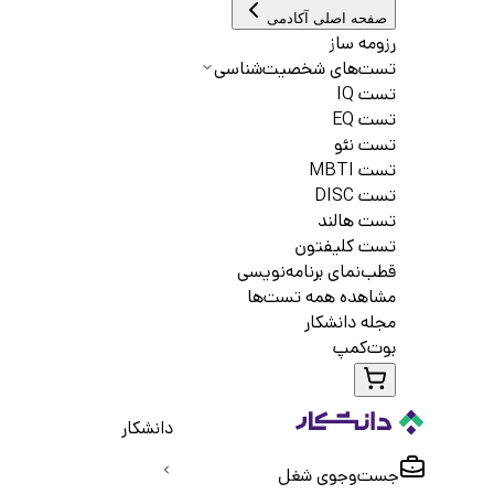
صفحه اصلی آکادمی
رزومه ساز
تست‌های شخصیت‌شناسی
تست IQ
تست EQ
تست نئو
تست MBTI
تست DISC
تست هالند
تست کلیفتون
قطب‌نمای برنامه‌نویسی
مشاهده همه تست‌ها
مجله دانشکار
بوت‌کمپ
دانشکار
جست‌و‌جوی شغل