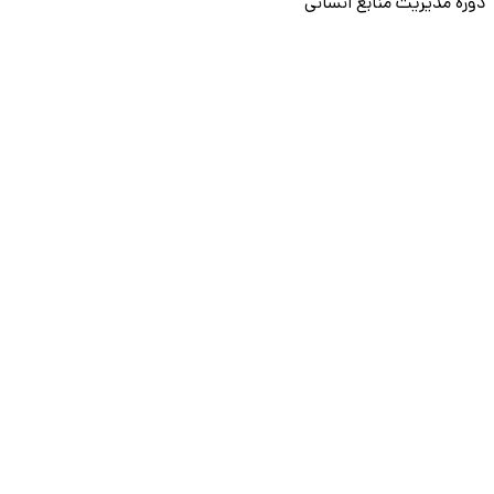
دوره مدیریت منابع انسانی
دوره BI
دوره مدیریت عملکرد
دوره Generative AI
سایر دوره‌ها
آکادمی (اسکیل‌کمپ)
آموزش Power BI
آموزش لینکدین
آموزش پرامپت‌نویسی
نقشه راه برنامه‌نویسی
آموزش پایتون
آموزش مهارت‌های نرم