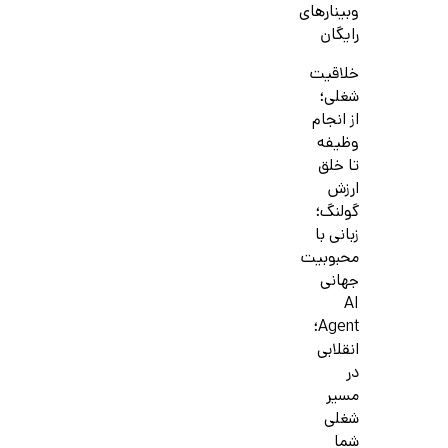
وبینارهای
رایگان
خلاقیت
شغلی؛
از انجام
وظیفه
تا خلق
ارزش
گولنگ؛
زبانی با
محبوبیت
جهانی
AI
Agent؛
انقلابی
در
مسیر
شغلی
شما