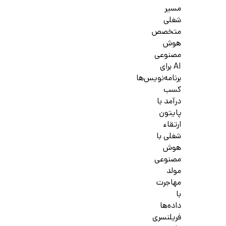
مسیر
شغلی
متخصص
هوش
مصنوعی
AI برای
برنامه‌نویس‌ها
کسب
درآمد با
پایتون
ارتقاء
شغلی با
هوش
مصنوعی
مولد
مهاجرت
با
داده‌ها
فریلنسری