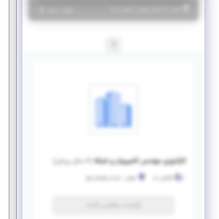
|
۶ سال پیش
تهران
| منقضی شده
جزئیات بیشتر
1
کارآموزی مهندس کامپیوتر و شبکه
(
۶ سال پیش
)
فانوس دار
تهران
-
میدان ولیعصر عج
فرصت منقضی شده