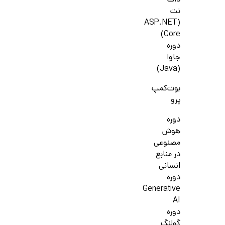
دات
نت
(ASP.NET
Core)
دوره
جاوا
(Java)
بوت‌کمپ
پرو
دوره
هوش
مصنوعی
در منابع
انسانی
دوره
Generative
AI
دوره
گولنگ