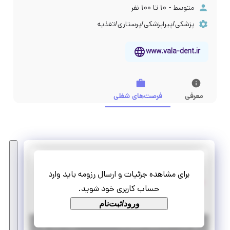
متوسط - ۱۰ تا ۱۰۰ نفر
پزشکی/پیراپزشکی/پرستاری/تغذیه
www.vala-dent.ir
معرفی
فرصت‌های شغلی
والادنت
برای مشاهده جزئیات و ارسال رزومه باید وارد
استخدام کارشناس مارکتینگ
حساب کاربری خود شوید.
تمام وقت
استخدام
ورود/ثبت‌نام
|
۲ ماه پیش
تهران
| منقضی شده
جزئیات بیشتر