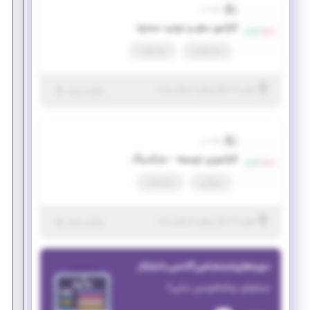
والادنت
کارآموز سئو و تولید محتوا
تمام وقت
پاره وقت
|
۱ سال پیش
تهران
| منقضی شده
جزئیات بیشتر
والادنت
کارآموزی توسعه - مارکتینگ
دورکاری
پاره وقت
|
۱ سال پیش
تهران
| منقضی شده
جزئیات بیشتر
دوره‌های استخدامی آکادمی دانشکار
میخوای برنامه‌نویس بشی؟