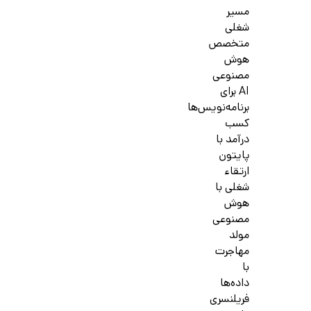
مسیر
شغلی
متخصص
هوش
مصنوعی
AI برای
برنامه‌نویس‌ها
کسب
درآمد با
پایتون
ارتقاء
شغلی با
هوش
مصنوعی
مولد
مهاجرت
با
داده‌ها
فریلنسری