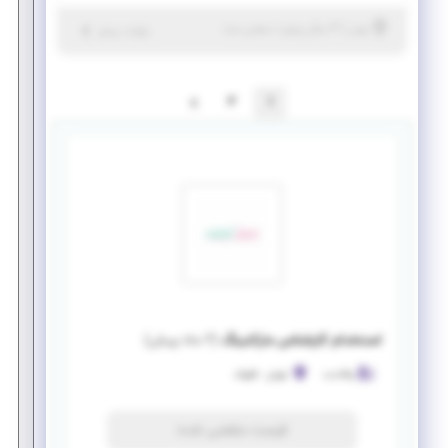
|
۴ سال پیش
تهران
| منقضی شده
جزئیات بیشتر
2
1
استخدام کارشناس مارکتینگ
(
۲ ماه پیش
)
والادنت
تهران
-
قلهک
فرصت منقضی شده