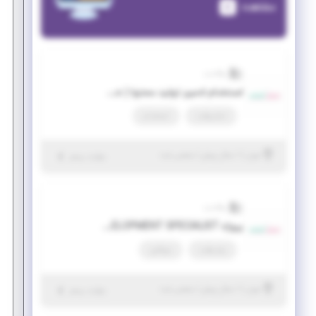
مشاهده
والادنت
استخدام ادمین تولید محتوا ( حضوری )
تمام وقت
استخدام
|
۱ سال پیش
تهران
| منقضی شده
جزئیات بیشتر
والادنت
پروژه BUSINESS DEVELOPMENT SPECIALIST
پاره وقت
دورکاری
|
۱ سال پیش
تهران
| منقضی شده
جزئیات بیشتر