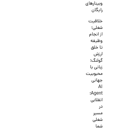
وبینارهای
رایگان
خلاقیت
شغلی؛
از انجام
وظیفه
تا خلق
ارزش
گولنگ؛
زبانی با
محبوبیت
جهانی
AI
Agent؛
انقلابی
در
مسیر
شغلی
شما