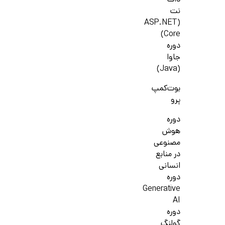
دات
نت
(ASP.NET
Core)
دوره
جاوا
(Java)
بوت‌کمپ
پرو
دوره
هوش
مصنوعی
در منابع
انسانی
دوره
Generative
AI
دوره
گولنگ