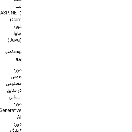
دات
نت
(ASP.NET
Core)
دوره
جاوا
(Java)
بوت‌کمپ
پرو
دوره
هوش
مصنوعی
در منابع
انسانی
دوره
Generative
AI
دوره
گولنگ