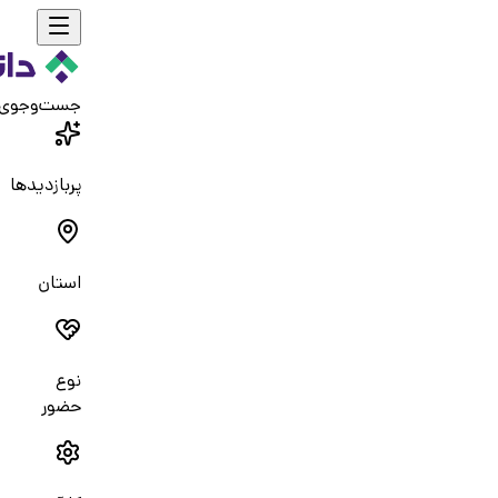
جست‌و‌جوی
پربازدیدها
استان
نوع
حضور