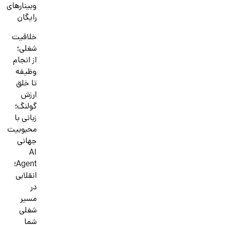
وبینارهای
رایگان
خلاقیت
شغلی؛
از انجام
وظیفه
تا خلق
ارزش
گولنگ؛
زبانی با
محبوبیت
جهانی
AI
Agent؛
انقلابی
در
مسیر
شغلی
شما