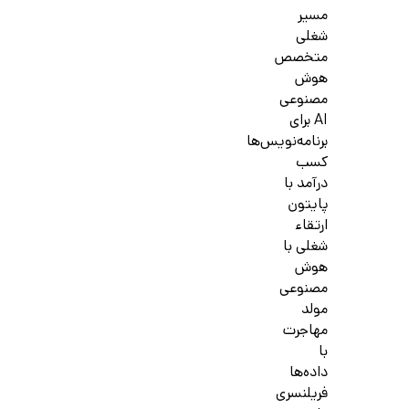
مسیر
شغلی
متخصص
هوش
مصنوعی
AI برای
برنامه‌نویس‌ها
کسب
درآمد با
پایتون
ارتقاء
شغلی با
هوش
مصنوعی
مولد
مهاجرت
با
داده‌ها
فریلنسری