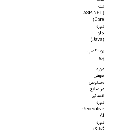
دات
نت
(ASP.NET
Core)
دوره
جاوا
(Java)
بوت‌کمپ
پرو
دوره
هوش
مصنوعی
در منابع
انسانی
دوره
Generative
AI
دوره
گولنگ