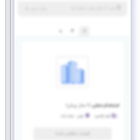
|
۶ سال پیش
تهران
| منقضی شده
جزئیات بیشتر
2
1
استخدام منشی
(
۶ سال پیش
)
گروه اوکسین
تهران
-
سعادت‌آباد
فرصت منقضی شده