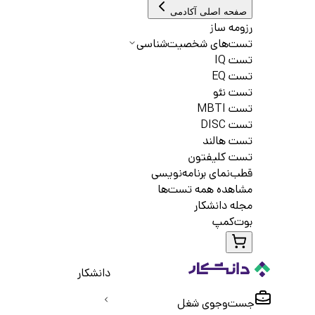
صفحه اصلی آکادمی
رزومه ساز
تست‌های شخصیت‌شناسی
تست IQ
تست EQ
تست نئو
تست MBTI
تست DISC
تست هالند
تست کلیفتون
قطب‌نمای برنامه‌نویسی
مشاهده همه تست‌ها
مجله دانشکار
بوت‌کمپ
دانشکار
جست‌و‌جوی شغل