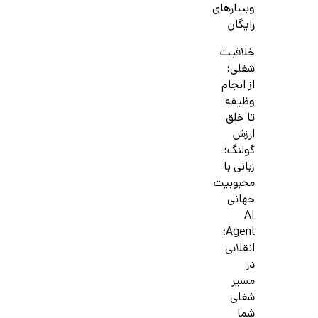
وبینارهای
رایگان
خلاقیت
شغلی؛
از انجام
وظیفه
تا خلق
ارزش
گولنگ؛
زبانی با
محبوبیت
جهانی
AI
Agent؛
انقلابی
در
مسیر
شغلی
شما