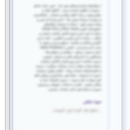
● ویژگی‌ها و توان‌مندی‌های مورد نیاز: - امین، رازدار، صادق
- برخوردار از ظاهری آراسته و مرتب - با‌انگیزه، فعال و
خوش‌برخورد بر پایه اخلاق حرفه‌ای و سازمانی - انعطاف‌پذیر
و برخوردار از روابط عمومی بالا - دارای روحیه کار تیمی و
روابط عمومی قوی - مسلط به مجموعه نرم‌افزارهای
مایکروسافت آفیس (Word، Excel و Power Point) -
مسلط به امور اداری و شیوه نگارش مکاتبات سازمانی و
بایگانی - مسلط به تایپ فارسی و انگلیسی - آشنا به زبان
انگلیسی (مکالمه و مکاتبه) - مسئولیت‌پذیر و متعهد به
ساعت کار و زمان‌بندی - آشنایی با Adobe Photoshop
امتیاز محسوب می‌شود. ● وظایف و مسئولیت‌ها: -
پاسخگویی به تماس‌های تلفنی و مراجعان حضوری -
مدیریت مکاتبات اداری برون‌سازمانی (نگارش نامه‌ها و
درخواست‌ها و دریافت و ثبت مراسلات دریافتی) - مدیریت
و تنظیم قرارها و جلسات روزانه - ابلاغ و پیگیری دستورات
مدیریت به مجموعه - سازماندهی، برنامه‌ریزی و پیگیری کلیه
امور مربوط به دفتر مدیریت - مدیریت فایل‌ها، اسناد و
بایگانی سازمان - نظارت بر تدارکات، تشریفات و پذیرایی -
مدیریت و سازماندهی تمامی جلسات، مراسم و ...
حوزه شغلی
مسئول دفتر - کارمند اداری - تایپیست