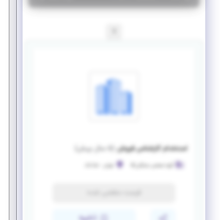
1
استخدام کارشناس فروش
(
۵ سال پیش
)
گروه صنعتی مبتکران@
تهران
-
شادآباد
فرصت منقضی شده
ذخیره