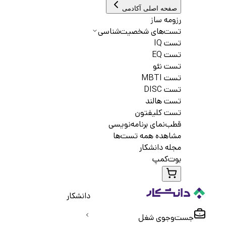
صفحه اصلی آکادمی
رزومه ساز
تست‌های شخصیت‌شناسی
تست IQ
تست EQ
تست نئو
تست MBTI
تست DISC
تست هالند
تست کلیفتون
قطب‌نمای برنامه‌نویسی
مشاهده همه تست‌ها
مجله دانشکار
بوت‌کمپ
دانشکار
جست‌و‌جوی شغل