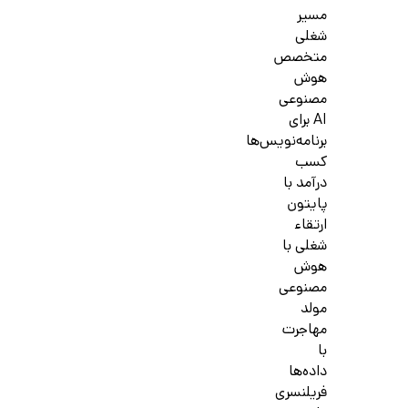
مسیر
شغلی
متخصص
هوش
مصنوعی
AI برای
برنامه‌نویس‌ها
کسب
درآمد با
پایتون
ارتقاء
شغلی با
هوش
مصنوعی
مولد
مهاجرت
با
داده‌ها
فریلنسری