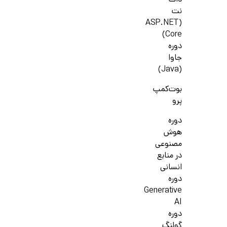
دات
نت
(ASP.NET
Core)
دوره
جاوا
(Java)
بوت‌کمپ
پرو
دوره
هوش
مصنوعی
در منابع
انسانی
دوره
Generative
AI
دوره
گولنگ