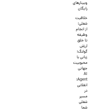
وبینارهای
رایگان
خلاقیت
شغلی؛
از انجام
وظیفه
تا خلق
ارزش
گولنگ؛
زبانی با
محبوبیت
جهانی
AI
Agent؛
انقلابی
در
مسیر
شغلی
شما