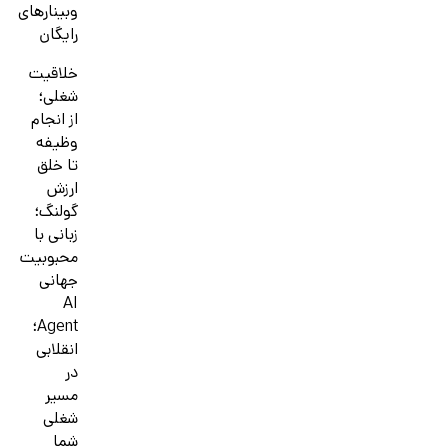
وبینارهای
رایگان
خلاقیت
شغلی؛
از انجام
وظیفه
تا خلق
ارزش
گولنگ؛
زبانی با
محبوبیت
جهانی
AI
Agent؛
انقلابی
در
مسیر
شغلی
شما