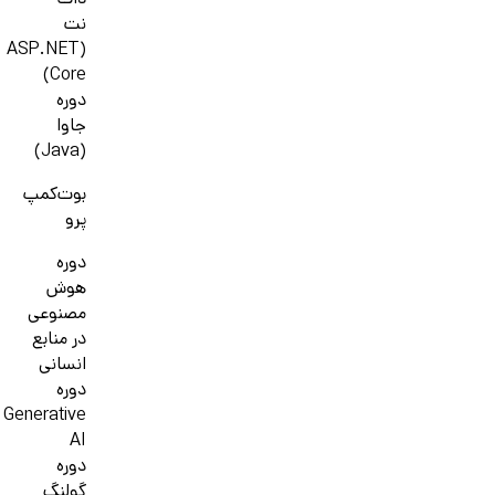
دات
نت
(ASP.NET
Core)
دوره
جاوا
(Java)
بوت‌کمپ
پرو
دوره
هوش
مصنوعی
در منابع
انسانی
دوره
Generative
AI
دوره
گولنگ