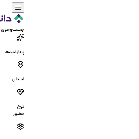
جست‌و‌جوی 
پربازدیدها
استان
نوع
حضور