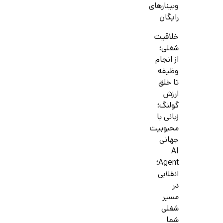
وبینارهای
رایگان
خلاقیت
شغلی؛
از انجام
وظیفه
تا خلق
ارزش
گولنگ؛
زبانی با
محبوبیت
جهانی
AI
Agent؛
انقلابی
در
مسیر
شغلی
شما