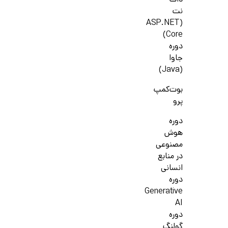
دات
نت
(ASP.NET
Core)
دوره
جاوا
(Java)
بوت‌کمپ
پرو
دوره
هوش
مصنوعی
در منابع
انسانی
دوره
Generative
AI
دوره
گولنگ