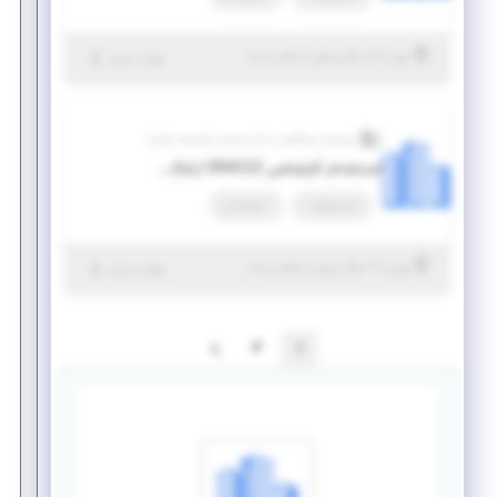
|
۷ سال پیش
تهران
| منقضی شده
جزئیات بیشتر
موسسه پیشگامان ابدال صنعت (موسسه پاص)
استخدام کارشناس ORACLE (بانکداری الکترونیک) - آقا
تمام وقت
استخدام
|
۷ سال پیش
تهران
| منقضی شده
جزئیات بیشتر
2
1