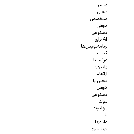
مسیر
شغلی
متخصص
هوش
مصنوعی
AI برای
برنامه‌نویس‌ها
کسب
درآمد با
پایتون
ارتقاء
شغلی با
هوش
مصنوعی
مولد
مهاجرت
با
داده‌ها
فریلنسری