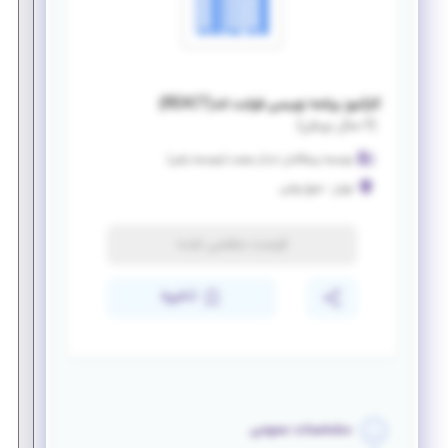
کارآموز برنامه نویسی فرانت اند(REACT)
(
۶ سال پیش
)
موسسه پیشگامان ابدال صنعت (موسسه پاص)
تهران
-
شیخ بهایی
فرصت منقضی شده
ذخیره
مشخصات عمومی