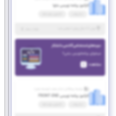
کارآموز برنامه نویسی جاوا
تمام وقت
کارآموزی مهارت‌افزا
|
۷ سال پیش
تهران
| منقضی شده
جزئیات بیشتر
دوره‌های استخدامی آکادمی دانشکار
میخوای برنامه‌نویس بشی؟
مشاهده
موسسه پیشگامان ابدال صنعت (موسسه پاص)
کارآموز برنامه نویسی FRONT-END
تمام وقت
کارآموزی مهارت‌افزا