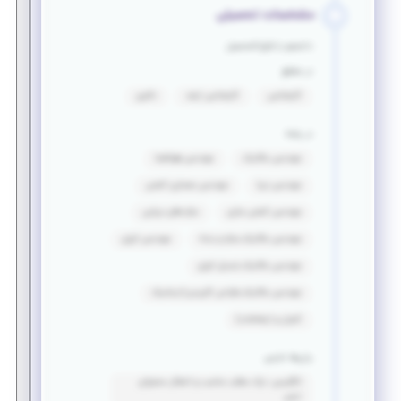
مشخصات تحصیلی
دانشجو یا فارغ التحصیل
در مقطع
کارشناسی
کارشناسی ارشد
دکتری
در رشته
مهندسی مکانیک
مهندسی هوافضا
مهندسی دریا
مهندسی معماری کشتی
مهندسی کشتی سازی
سازه های دریایی
مهندسی مکانیک_سازه و بدنه
مهندسی انرژی
مهندسی مکانیک_تبدیل انرژی
مهندسی مکانیک_طراحی کاربردی (دینامیک
کنترل و ارتعاشات)
زبان‌ها خارجی
انگلیسی: درک مطلب مناسب و انتقال محتوای
نسبی