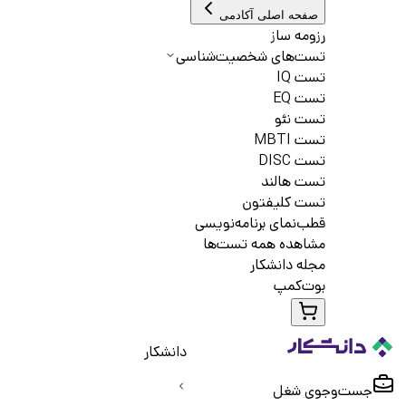
صفحه اصلی آکادمی
رزومه ساز
تست‌های شخصیت‌شناسی
تست IQ
تست EQ
تست نئو
تست MBTI
تست DISC
تست هالند
تست کلیفتون
قطب‌نمای برنامه‌نویسی
مشاهده همه تست‌ها
مجله دانشکار
بوت‌کمپ
دانشکار
جست‌و‌جوی شغل