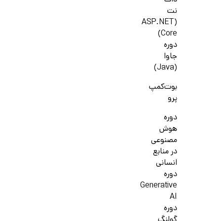
دات
نت
(ASP.NET
Core)
دوره
جاوا
(Java)
بوت‌کمپ
پرو
دوره
هوش
مصنوعی
در منابع
انسانی
دوره
Generative
AI
دوره
گولنگ