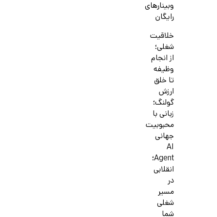
وبینارهای
رایگان
خلاقیت
شغلی؛
از انجام
وظیفه
تا خلق
ارزش
گولنگ؛
زبانی با
محبوبیت
جهانی
AI
Agent؛
انقلابی
در
مسیر
شغلی
شما