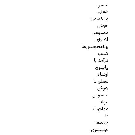
مسیر
شغلی
متخصص
هوش
مصنوعی
AI برای
برنامه‌نویس‌ها
کسب
درآمد با
پایتون
ارتقاء
شغلی با
هوش
مصنوعی
مولد
مهاجرت
با
داده‌ها
فریلنسری