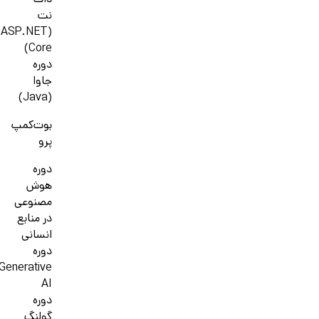
دات
نت
(ASP.NET
Core)
دوره
جاوا
(Java)
بوت‌کمپ
پرو
دوره
هوش
مصنوعی
در منابع
انسانی
دوره
Generative
AI
دوره
گولنگ