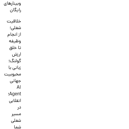
وبینارهای
رایگان
خلاقیت
شغلی؛
از انجام
وظیفه
تا خلق
ارزش
گولنگ؛
زبانی با
محبوبیت
جهانی
AI
Agent؛
انقلابی
در
مسیر
شغلی
شما