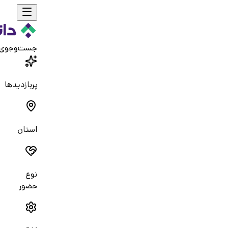
جست‌و‌جوی
پربازدیدها
استان
نوع
حضور