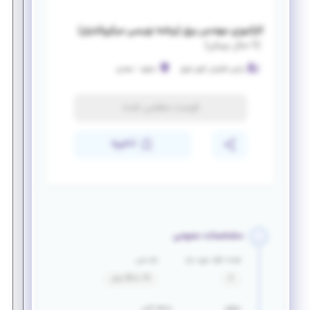
کارآموزی مهندس برق (برنامه نویسی میکروکنترلر)
(
۷ سال پیش
)
پارس فناوران کویر شرق
مشهد
-
سعدی
فرصت منقضی شده
ذخیره
مشخصات عمومی
تعداد افراد مورد نیاز
بازه سنی
2
19 تا 30 سال
حقوق
سابقه کاری