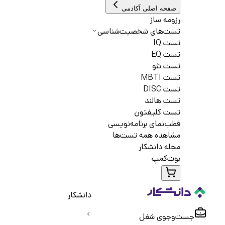
صفحه اصلی آکادمی
رزومه ساز
تست‌های شخصیت‌شناسی
تست IQ
تست EQ
تست نئو
تست MBTI
تست DISC
تست هالند
تست کلیفتون
قطب‌نمای برنامه‌نویسی
مشاهده همه تست‌ها
مجله دانشکار
بوت‌کمپ
دانشکار
جست‌و‌جوی شغل