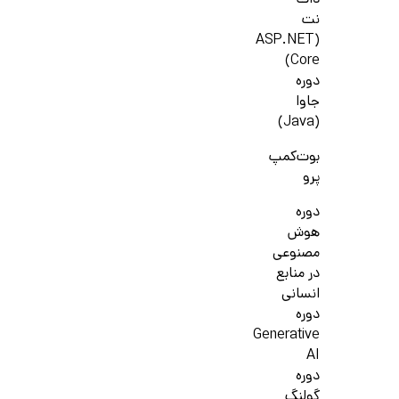
دات
نت
(ASP.NET
Core)
دوره
جاوا
(Java)
بوت‌کمپ
پرو
دوره
هوش
مصنوعی
در منابع
انسانی
دوره
Generative
AI
دوره
گولنگ