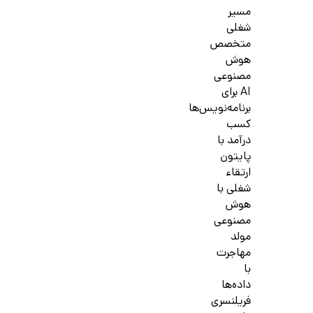
مسیر
شغلی
متخصص
هوش
مصنوعی
AI برای
برنامه‌نویس‌ها
کسب
درآمد با
پایتون
ارتقاء
شغلی با
هوش
مصنوعی
مولد
مهاجرت
با
داده‌ها
فریلنسری