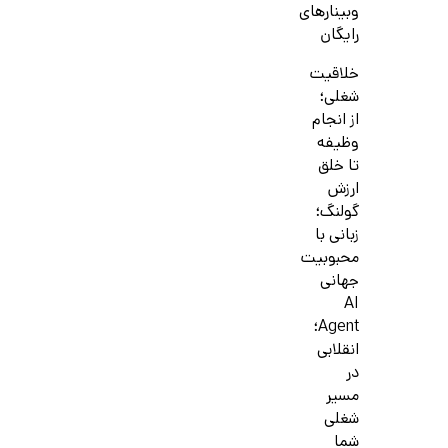
وبینارهای
رایگان
خلاقیت
شغلی؛
از انجام
وظیفه
تا خلق
ارزش
گولنگ؛
زبانی با
محبوبیت
جهانی
AI
Agent؛
انقلابی
در
مسیر
شغلی
شما