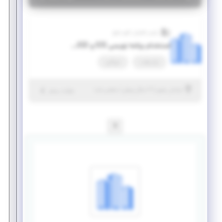
پارس فناوران کویر شرق
استخدام برنامه نویسی IOS و ANDRIOD
پاره وقت
دورکاری
|
۷ سال پیش
خراسان رضوی
| منقضی شده
جزئیات بیشتر
1