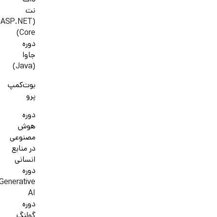
دات
نت
(ASP.NET
Core)
دوره
جاوا
(Java)
بوت‌کمپ
پرو
دوره
هوش
مصنوعی
در منابع
انسانی
دوره
Generative
AI
دوره
گولنگ