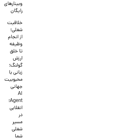
وبینارهای
رایگان
خلاقیت
شغلی؛
از انجام
وظیفه
تا خلق
ارزش
گولنگ؛
زبانی با
محبوبیت
جهانی
AI
Agent؛
انقلابی
در
مسیر
شغلی
شما