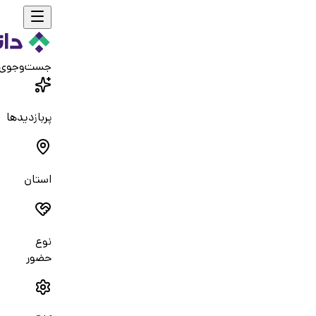
جست‌و‌جوی
پربازدیدها
استان
نوع
حضور