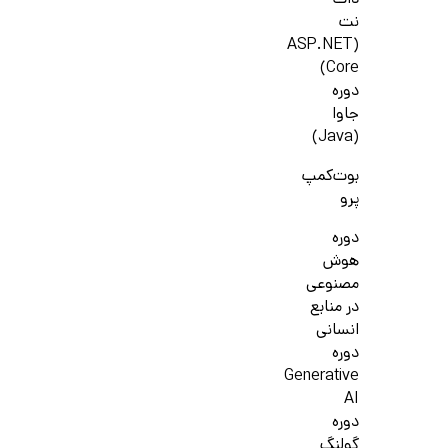
دات
نت
(ASP.NET
Core)
دوره
جاوا
(Java)
بوت‌کمپ
پرو
دوره
هوش
مصنوعی
در منابع
انسانی
دوره
Generative
AI
دوره
گولنگ