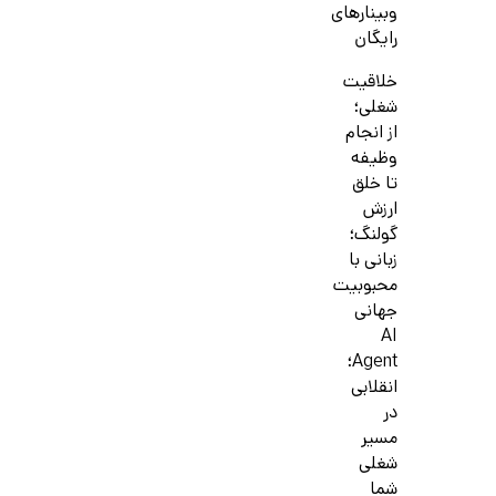
وبینارهای
رایگان
خلاقیت
شغلی؛
از انجام
وظیفه
تا خلق
ارزش
گولنگ؛
زبانی با
محبوبیت
جهانی
AI
Agent؛
انقلابی
در
مسیر
شغلی
شما