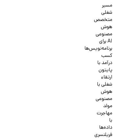
مسیر
شغلی
متخصص
هوش
مصنوعی
AI برای
برنامه‌نویس‌ها
کسب
درآمد با
پایتون
ارتقاء
شغلی با
هوش
مصنوعی
مولد
مهاجرت
با
داده‌ها
فریلنسری