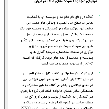
درباره‌ی مجموعه شرکت های کناف در ایران
کناف در واقع نام خانواده و موسسه ای با فعالیت
هایی در سطح بین المللی و ویژگی های ممتاز می
باشد. این شرکت علاوه بر گستردگی و وسعت خود یک
موسسه خانوادگی اصیل بوده که این موضوع عامل
مهمی در رشد و پیشرفت چشمگیر آن است. از ویژگی
های این شرکت سرعت در تصمیم گیری، ابداع و
نوآوری در صنعت ساختمان، سرمایه گذاری های
پیوسته و حمایت از ایده های نوین کارکنان آن است
که آن را از سایرین متمایز ساخته است.
این شرکت توسط برادران کناف، کارل و دکتر آلفونس
در سال ١٩٣٢ بنیانگذاری شد و هم اکنون فرزندان این
دو یعنی نیکلاس و بالدوین کناف به طور مشترک و با
هماهنگی سایر اعضای خانواده کناف این گروه را رهبری
می کنند.کار این شرکت از تولید و عمل آوری گچ در
منطقه سارلند در کشور آلمان شروع شده. در دفاتر و
کارخانجات این شرکت در سراسر جهان بیش از 27500