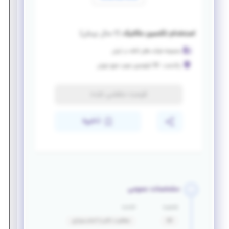
استخدام تکنسین مکانیک
(
۶ سال پیش
)
مجموعه شرکت های کناف در ایران
پاکدشت
-
50 کیلومتری جنوب شرق تهران
فرصت منقضی شده
ذخیره
مشخصات عمومی
جنسیت
خدمت
آقا
معافیت دائم یا اتمام سربازی