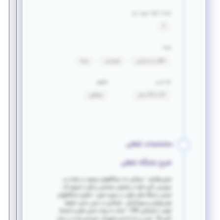
تعداد افراد مورد نیاز
2
مزایا
ناهار و پذیرایی
سرویس
بیمه
بازه سنی
حقوق
22 تا 35 سال
توافقی
مشخصات شغلی
شرح جایگاه شغلی
شرح وظایف - سرکشی به دستگاههای موجود در شرکت و
سرویس کاری آنها در زمانهای مشخص و قبل از شروع کار -
تعمیر دستگاه های تولید در صورت لزوم - تنظیم دستگاههای
هیدرولیکی و پنوماتیکی - همکاری در ایمن سازی خطوط
تولید با همکاری HSE - کمک به پیاده سازی نظم و انضباط
کاری 5s - نصب و راه اندازی تجهیزات خریداری شده در محل