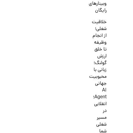
وبینارهای
رایگان
خلاقیت
شغلی؛
از انجام
وظیفه
تا خلق
ارزش
گولنگ؛
زبانی با
محبوبیت
جهانی
AI
Agent؛
انقلابی
در
مسیر
شغلی
شما