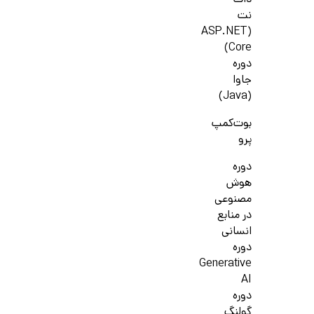
دات
نت
(ASP.NET
Core)
دوره
جاوا
(Java)
بوت‌کمپ
پرو
دوره
هوش
مصنوعی
در منابع
انسانی
دوره
Generative
AI
دوره
گولنگ