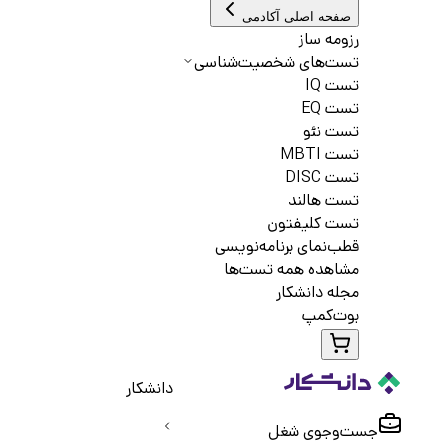
صفحه اصلی آکادمی
رزومه ساز
تست‌های شخصیت‌شناسی
تست IQ
تست EQ
تست نئو
تست MBTI
تست DISC
تست هالند
تست کلیفتون
قطب‌نمای برنامه‌نویسی
مشاهده همه تست‌ها
مجله دانشکار
بوت‌کمپ
دانشکار
جست‌و‌جوی شغل