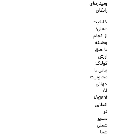
وبینارهای
رایگان
خلاقیت
شغلی؛
از انجام
وظیفه
تا خلق
ارزش
گولنگ؛
زبانی با
محبوبیت
جهانی
AI
Agent؛
انقلابی
در
مسیر
شغلی
شما