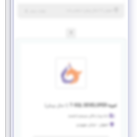
|
۶ سال پیش
اصفهان
| منقضی شده
جزئیات بیشتر
1
امریه T-SQL DEVELOPER
(
۱ سال پیش
)
داده پرداز ماکان سیستم دانشمند
اصفهان
-
خیابان سهروردی