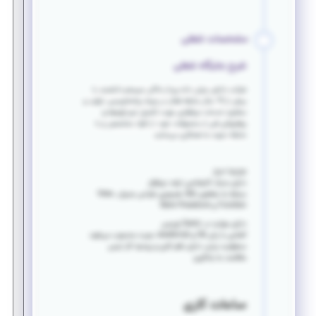
مشخصات شغلی
شرح جایگاه شغلی
شرکت دانش بنیان داده پرداز ماکان سیستم دانشمند با
بیش از 15 سال سابقه فعال در زمینه برنامه‌نویسی، تولید و
مشاوره خدمات نرم‌افزاری جهت تکمیل تیم
توسعه
و
پشتیبانی
فنی از محصولات خود، از افراد متخصص و با
سابقه دعوت به همکاری می‌نماید.
شرایط احراز
دارای مدرک کارشناسی ارشد نرم‌افزار
م
سلط به مفاهیم SQL، همچنین طراحی جدول، View،
Function و Store Procedure
دارای مهارت در Query نویسی
آشنایی با زبان #C و JavaScript مزیت محسوب می‌شود.
مسئولیت پذیر، دارای نظم کاری و روحیه کار تیمی
علاقمند به یادگیری
ساعات کاری