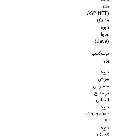
دات
نت
(ASP.NET
Core)
دوره
جاوا
(Java)
بوت‌کمپ
پرو
دوره
هوش
مصنوعی
در منابع
انسانی
دوره
Generative
AI
دوره
گولنگ