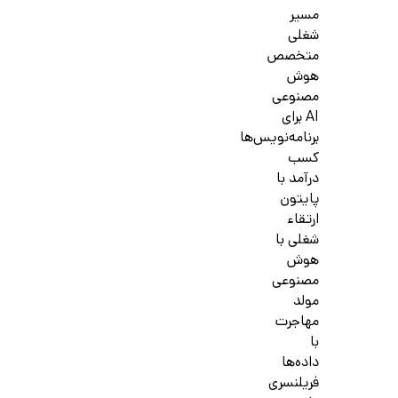
مسیر
شغلی
متخصص
هوش
مصنوعی
AI برای
برنامه‌نویس‌ها
کسب
درآمد با
پایتون
ارتقاء
شغلی با
هوش
مصنوعی
مولد
مهاجرت
با
داده‌ها
فریلنسری