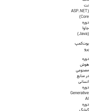
دات
نت
(ASP.NET
Core)
دوره
جاوا
(Java)
بوت‌کمپ
پرو
دوره
هوش
مصنوعی
در منابع
انسانی
دوره
Generative
AI
دوره
گولنگ