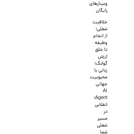
وبینارهای
رایگان
خلاقیت
شغلی؛
از انجام
وظیفه
تا خلق
ارزش
گولنگ؛
زبانی با
محبوبیت
جهانی
AI
Agent؛
انقلابی
در
مسیر
شغلی
شما