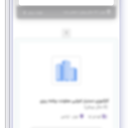
|
۵ سال پیش
تهران
| منقضی شده
جزئیات بیشتر
1
کارآموزی دستیار اجرایی معاونت برنامه ریزی
(
۵ سال پیش
)
گروه فن آوا
تهران
-
آرژانتین