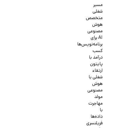
مسیر
شغلی
متخصص
هوش
مصنوعی
AI برای
برنامه‌نویس‌ها
کسب
درآمد با
پایتون
ارتقاء
شغلی با
هوش
مصنوعی
مولد
مهاجرت
با
داده‌ها
فریلنسری