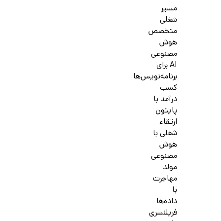
مسیر
شغلی
متخصص
هوش
مصنوعی
AI برای
برنامه‌نویس‌ها
کسب
درآمد با
پایتون
ارتقاء
شغلی با
هوش
مصنوعی
مولد
مهاجرت
با
داده‌ها
فریلنسری