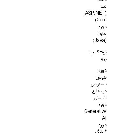
دات
نت
(ASP.NET
Core)
دوره
جاوا
(Java)
بوت‌کمپ
پرو
دوره
هوش
مصنوعی
در منابع
انسانی
دوره
Generative
AI
دوره
گولنگ