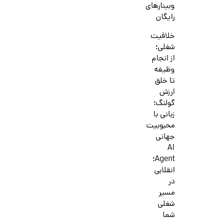
وبینارهای
رایگان
خلاقیت
شغلی؛
از انجام
وظیفه
تا خلق
ارزش
گولنگ؛
زبانی با
محبوبیت
جهانی
AI
Agent؛
انقلابی
در
مسیر
شغلی
شما