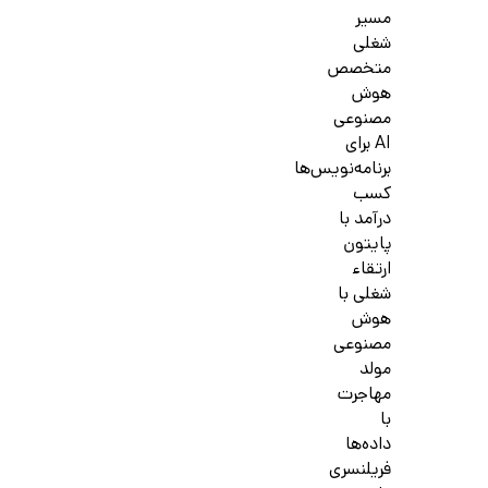
مسیر
شغلی
متخصص
هوش
مصنوعی
AI برای
برنامه‌نویس‌ها
کسب
درآمد با
پایتون
ارتقاء
شغلی با
هوش
مصنوعی
مولد
مهاجرت
با
داده‌ها
فریلنسری