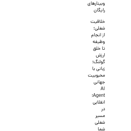
وبینارهای
رایگان
خلاقیت
شغلی؛
از انجام
وظیفه
تا خلق
ارزش
گولنگ؛
زبانی با
محبوبیت
جهانی
AI
Agent؛
انقلابی
در
مسیر
شغلی
شما