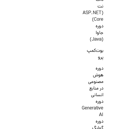
دات
نت
(ASP.NET
Core)
دوره
جاوا
(Java)
بوت‌کمپ
پرو
دوره
هوش
مصنوعی
در منابع
انسانی
دوره
Generative
AI
دوره
گولنگ