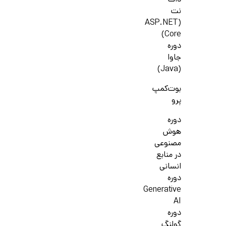
دات
نت
(ASP.NET
Core)
دوره
جاوا
(Java)
بوت‌کمپ
پرو
دوره
هوش
مصنوعی
در منابع
انسانی
دوره
Generative
AI
دوره
گولنگ