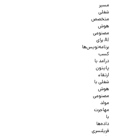
مسیر
شغلی
متخصص
هوش
مصنوعی
AI برای
برنامه‌نویس‌ها
کسب
درآمد با
پایتون
ارتقاء
شغلی با
هوش
مصنوعی
مولد
مهاجرت
با
داده‌ها
فریلنسری