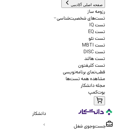
صفحه اصلی آکادمی
رزومه ساز
تست‌های شخصیت‌شناسی
تست IQ
تست EQ
تست نئو
تست MBTI
تست DISC
تست هالند
تست کلیفتون
قطب‌نمای برنامه‌نویسی
مشاهده همه تست‌ها
مجله دانشکار
بوت‌کمپ
دانشکار
جست‌و‌جوی شغل