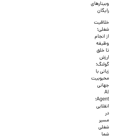
وبینارهای
رایگان
خلاقیت
شغلی؛
از انجام
وظیفه
تا خلق
ارزش
گولنگ؛
زبانی با
محبوبیت
جهانی
AI
Agent؛
انقلابی
در
مسیر
شغلی
شما