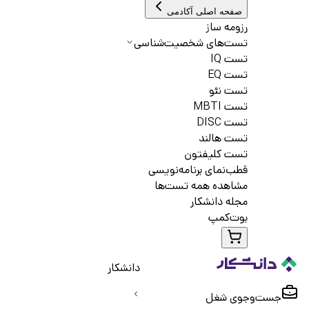
صفحه اصلی آکادمی
رزومه ساز
تست‌های شخصیت‌شناسی
تست IQ
تست EQ
تست نئو
تست MBTI
تست DISC
تست هالند
تست کلیفتون
قطب‌نمای برنامه‌نویسی
مشاهده همه تست‌ها
مجله دانشکار
بوت‌کمپ
دانشکار
جست‌و‌جوی شغل