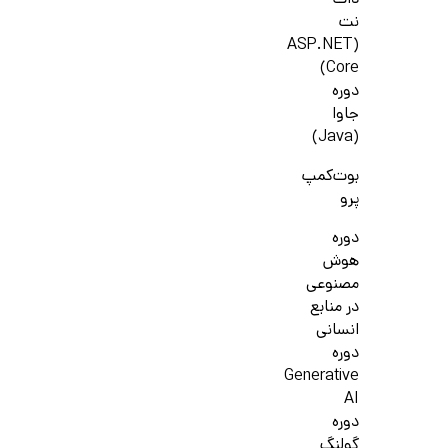
دات
نت
(ASP.NET
Core)
دوره
جاوا
(Java)
بوت‌کمپ
پرو
دوره
هوش
مصنوعی
در منابع
انسانی
دوره
Generative
AI
دوره
گولنگ