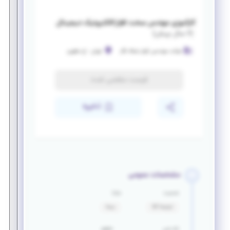
کارآموزی مهندس سخت افزار/الکترونیک دیجیتال
(
۶ سال پیش
)
شرکت مهندسی کوثر شبکه نگار
تهران
-
خ مطهری
فرصت منقضی شده
ذخیره
مشخصات عمومی
جنسیت
مزایا
ترجیحا آقا
بیمه
بازه سنی
حقوق