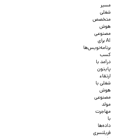
مسیر
شغلی
متخصص
هوش
مصنوعی
AI برای
برنامه‌نویس‌ها
کسب
درآمد با
پایتون
ارتقاء
شغلی با
هوش
مصنوعی
مولد
مهاجرت
با
داده‌ها
فریلنسری