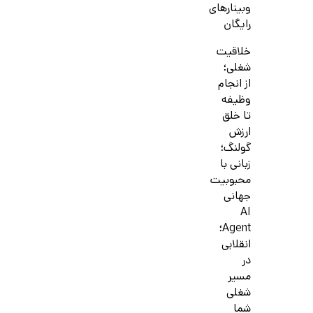
وبینارهای
رایگان
خلاقیت
شغلی؛
از انجام
وظیفه
تا خلق
ارزش
گولنگ؛
زبانی با
محبوبیت
جهانی
AI
Agent؛
انقلابی
در
مسیر
شغلی
شما