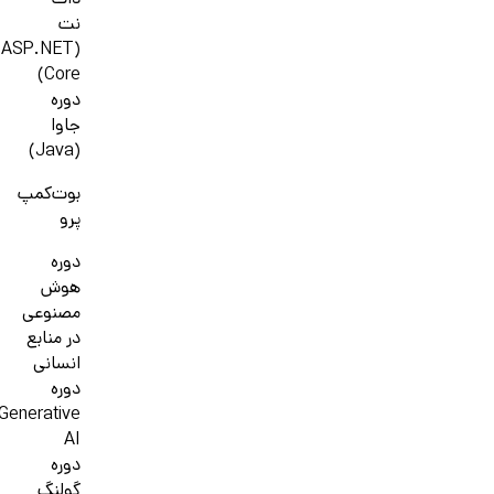
دات
نت
(ASP.NET
Core)
دوره
جاوا
(Java)
بوت‌کمپ
پرو
دوره
هوش
مصنوعی
در منابع
انسانی
دوره
Generative
AI
دوره
گولنگ