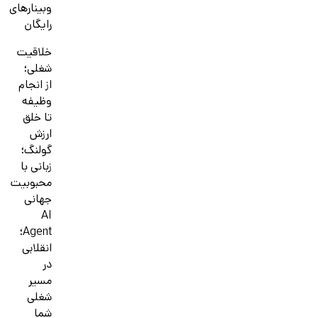
وبینارهای
رایگان
خلاقیت
شغلی؛
از انجام
وظیفه
تا خلق
ارزش
گولنگ؛
زبانی با
محبوبیت
جهانی
AI
Agent؛
انقلابی
در
مسیر
شغلی
شما