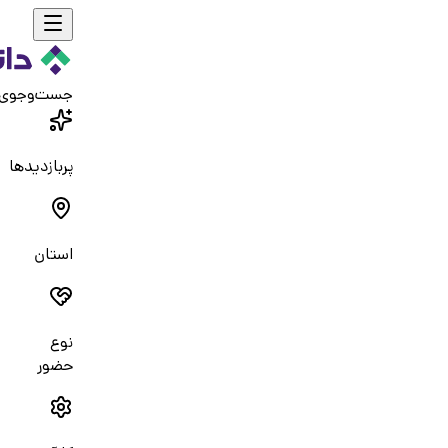
جست‌و‌جوی
پربازدیدها
استان
نوع
حضور