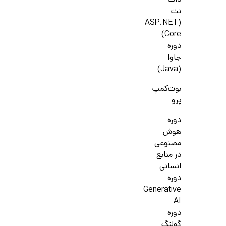
دات
نت
(ASP.NET
Core)
دوره
جاوا
(Java)
بوت‌کمپ
پرو
دوره
هوش
مصنوعی
در منابع
انسانی
دوره
Generative
AI
دوره
گولنگ