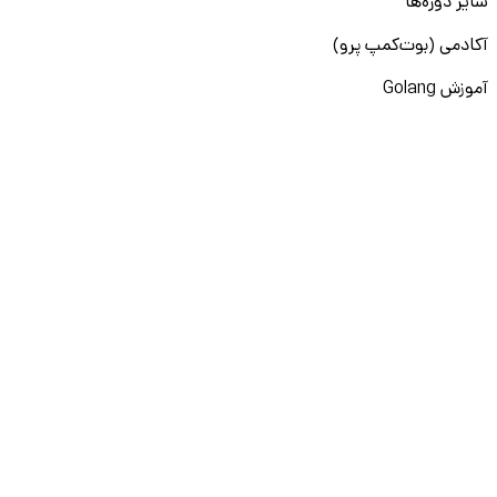
سایر دوره‌ها
آکادمی (بوت‌کمپ پرو)
آموزش Golang
دوره مدیریت منابع انسانی
دوره BI
دوره مدیریت عملکرد
دوره Generative AI
سایر دوره‌ها
آکادمی (اسکیل‌کمپ)
آموزش Power BI
آموزش لینکدین
آموزش پرامپت‌نویسی