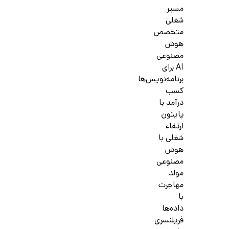
مسیر
شغلی
متخصص
هوش
مصنوعی
AI برای
برنامه‌نویس‌ها
کسب
درآمد با
پایتون
ارتقاء
شغلی با
هوش
مصنوعی
مولد
مهاجرت
با
داده‌ها
فریلنسری