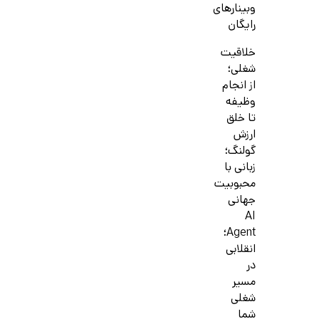
وبینارهای
رایگان
خلاقیت
شغلی؛
از انجام
وظیفه
تا خلق
ارزش
گولنگ؛
زبانی با
محبوبیت
جهانی
AI
Agent؛
انقلابی
در
مسیر
شغلی
شما