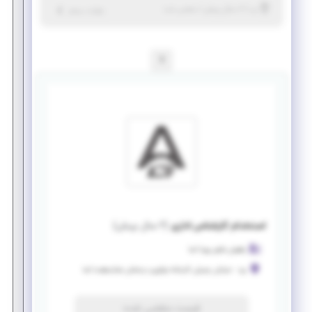
|
۶ سال پیش
یزد
| منقضی شده
جزئیات بیشتر
1
استخدام کارشناس اداری
(
۲ سال پیش
)
راهبران فناور پویا آسا
یزد
-
خیابان چمران کارخانه نوآوری درخشان شتابدهنده آسا
فرصت منقضی شده