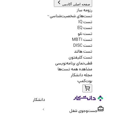
صفحه اصلی آکادمی
رزومه ساز
تست‌های شخصیت‌شناسی
تست IQ
تست EQ
تست نئو
تست MBTI
تست DISC
تست هالند
تست کلیفتون
قطب‌نمای برنامه‌نویسی
مشاهده همه تست‌ها
مجله دانشکار
بوت‌کمپ
دانشکار
جست‌و‌جوی شغل