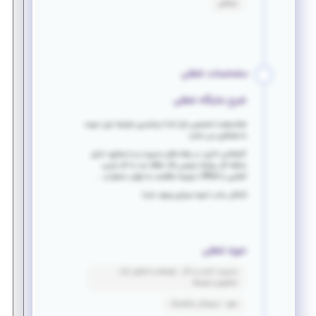
توافقی
مشخصات شغلی
شرح جایگاه شغلی
شتابدهنده تخصصی بازار آسا از واجدین شرایط ذیل دعوت
به همکاری می نماید:
کارشناس اداری: در رشته های مدیریت و یا صنایع، دارای
سابقه کار، روابط عمومی بالا، علاقه مند به کار تیمی،
آشنایی با Office، ترجیحا علاقمند به تولید محتوا و ...
(امکان جذب امریه سربازی وجود دارد)
حوزه شغلی
مدیریت کسب و کار - توسعه و تحلیل بازار -
تحقیق و توسعه
سئو - دیجیتال مارکتینگ