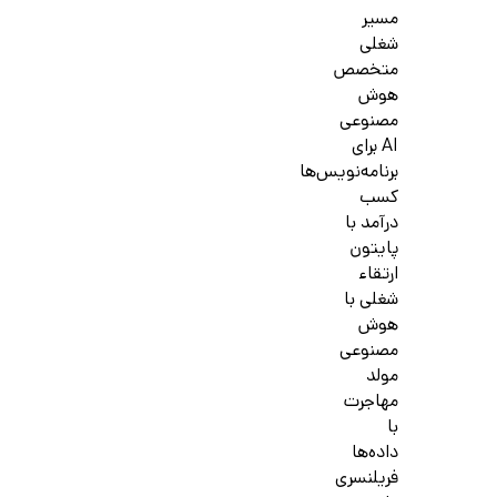
مسیر
شغلی
متخصص
هوش
مصنوعی
AI برای
برنامه‌نویس‌ها
کسب
درآمد با
پایتون
ارتقاء
شغلی با
هوش
مصنوعی
مولد
مهاجرت
با
داده‌ها
فریلنسری