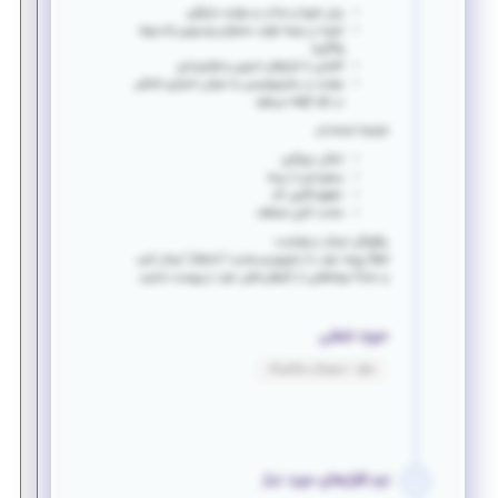
بیان شیوا و جذاب و مهارت بازیگری
تجربه در زمینه تولید محتوای ویدیویی (به ویژه
ولاگری)
آشنایی با ابزارهای تدوین و فیلمبرداری
مهارت در سناریونویسی به عنوان امتیازی اضافی
در نظر گرفته می‌شود
شرایط استخدام:
امکان دورکاری
برخورداری از بیمه
حقوق قانون کار
ساعت کاری منعطف
چگونگی ارسال درخواست:
لطفاً رزومه خود را از طریق وب‌سایت "دانشکار" ارسال کنید
و حتماً نمونه‌هایی از کارهای قبلی خود را پیوست نمایید.
حوزه شغلی
سئو - دیجیتال مارکتینگ
نرم افزارهای مورد نیاز