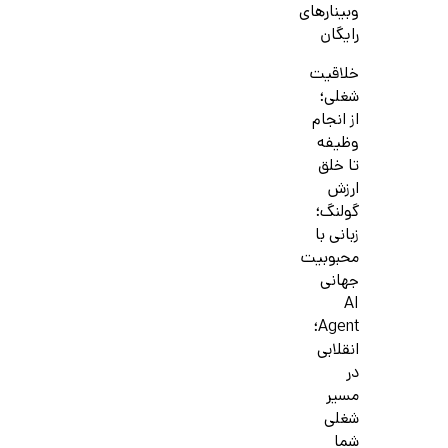
وبینارهای
رایگان
خلاقیت
شغلی؛
از انجام
وظیفه
تا خلق
ارزش
گولنگ؛
زبانی با
محبوبیت
جهانی
AI
Agent؛
انقلابی
در
مسیر
شغلی
شما