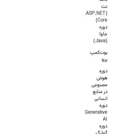
دات
نت
(ASP.NET
Core)
دوره
جاوا
(Java)
بوت‌کمپ
پرو
دوره
هوش
مصنوعی
در منابع
انسانی
دوره
Generative
AI
دوره
گولنگ