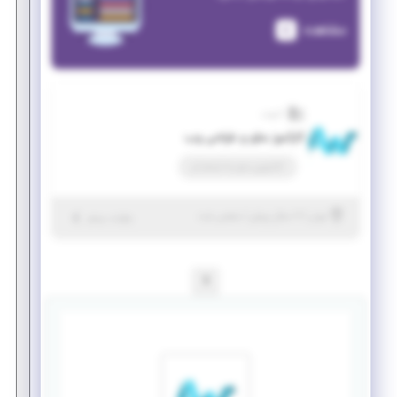
مشاهده
آذروب
کارآموز سئو و طراحی وب
کارآموزی منجر ‌به استخدام
|
۷ سال پیش
تهران
| منقضی شده
جزئیات بیشتر
1