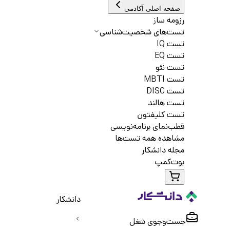
صفحه اصلی آکادمی
رزومه ساز
تست‌های شخصیت‌شناسی
تست IQ
تست EQ
تست نئو
تست MBTI
تست DISC
تست هالند
تست کلیفتون
قطب‌نمای برنامه‌نویسی
مشاهده همه تست‌ها
مجله دانشکار
بوت‌کمپ
دانشکار
جست‌و‌جوی شغل