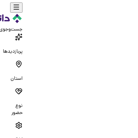
جست‌و‌جوی
پربازدیدها
استان
نوع
حضور