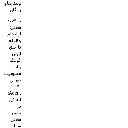
وبینارهای
رایگان
خلاقیت
شغلی؛
از انجام
وظیفه
تا خلق
ارزش
گولنگ؛
زبانی با
محبوبیت
جهانی
AI
Agent؛
انقلابی
در
مسیر
شغلی
شما