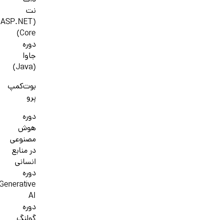
دات
نت
(ASP.NET
Core)
دوره
جاوا
(Java)
بوت‌کمپ
پرو
دوره
هوش
مصنوعی
در منابع
انسانی
دوره
Generative
AI
دوره
گولنگ