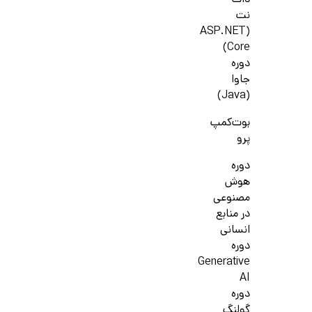
دات
نت
(ASP.NET
Core)
دوره
جاوا
(Java)
بوت‌کمپ
پرو
دوره
هوش
مصنوعی
در منابع
انسانی
دوره
Generative
AI
دوره
گولنگ