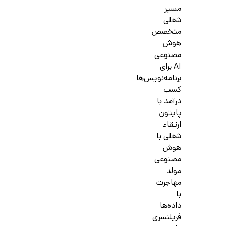
مسیر
شغلی
متخصص
هوش
مصنوعی
AI برای
برنامه‌نویس‌ها
کسب
درآمد با
پایتون
ارتقاء
شغلی با
هوش
مصنوعی
مولد
مهاجرت
با
داده‌ها
فریلنسری