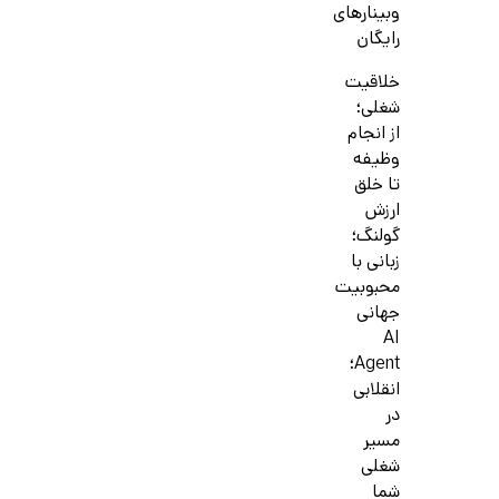
وبینارهای
رایگان
خلاقیت
شغلی؛
از انجام
وظیفه
تا خلق
ارزش
گولنگ؛
زبانی با
محبوبیت
جهانی
AI
Agent؛
انقلابی
در
مسیر
شغلی
شما