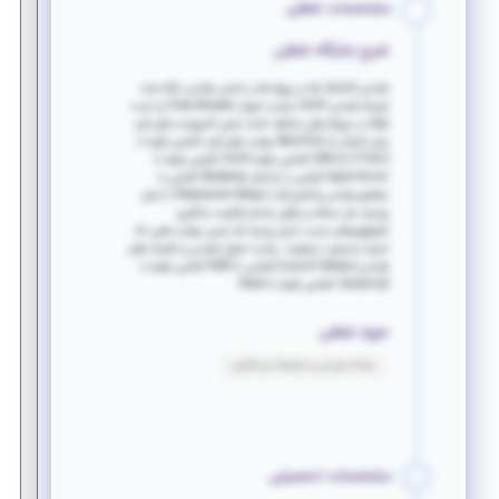
مشخصات شغلی
شرح جایگاه شغلی
طراحی Layout ها در پروژه ها بر اساس طراحی ارائه شده
توسط طراحی UI/UX رعایت اصول Cross Browser و تست
App‌ در مرورگر های مختلف آماده سازی کامپوننت های لازم
برای اتصال به Back-End مهارت های لازم: آشنایی اولیه با
CSS3 & HTML5 آشنایی اولیه UI/UX آشنایی اولیه با
Agile Scrum آشنایی با ساختار Bootstrap آشنایی با
مفاهیم طراحی واکنش‌گرا ( Responsive Design ) دارای
روحیه حل مساله و یافتن راه‌حل قابلیت یادگیری
تکنولوژی‌های جدید دارای روحیه کار تیمی مهارت هایی که
امتیاز محسوب میشوند: رعایت اصول طراحی و تکنیک های
طراحی (Layout Design) آشنایی با SASS آشنایی اولیه با
Javascript آشنایی اولیه با React
حوزه شغلی
برنامه نویسی و توسعه نرم افزاری
مشخصات تحصیلی