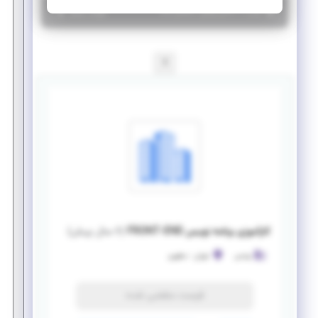
|
۶ سال پیش
تهران
| منقضی شده
جزئیات بیشتر
1
کارآموزی برنامه نویس FRONT-END
(
۶ سال پیش
)
بونس
تهران
-
مطهری
فرصت منقضی شده