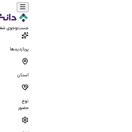
جست‌و‌جوی شغ
پربازدیدها
استان
نوع
حضور