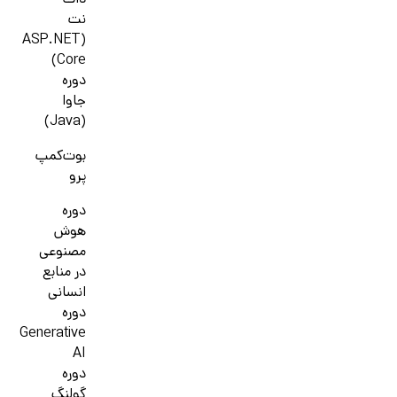
دات
نت
(ASP.NET
Core)
دوره
جاوا
(Java)
بوت‌کمپ
پرو
دوره
هوش
مصنوعی
در منابع
انسانی
دوره
Generative
AI
دوره
گولنگ