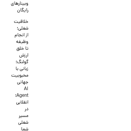
وبینارهای
رایگان
خلاقیت
شغلی؛
از انجام
وظیفه
تا خلق
ارزش
گولنگ؛
زبانی با
محبوبیت
جهانی
AI
Agent؛
انقلابی
در
مسیر
شغلی
شما