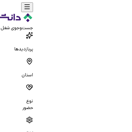
جست‌و‌جوی شغل
پربازدیدها
استان
نوع
حضور