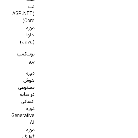
دات
نت
(ASP.NET
Core)
دوره
جاوا
(Java)
بوت‌کمپ
پرو
دوره
هوش
مصنوعی
در منابع
انسانی
دوره
Generative
AI
دوره
گولنگ