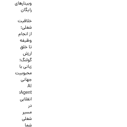
وبینارهای
رایگان
خلاقیت
شغلی؛
از انجام
وظیفه
تا خلق
ارزش
گولنگ؛
زبانی با
محبوبیت
جهانی
AI
Agent؛
انقلابی
در
مسیر
شغلی
شما