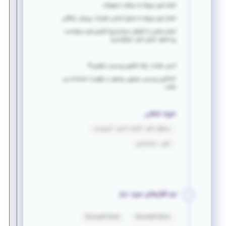
انجام امور مربوط به دریافت تسهیلات
انجام امور مربوط به منابع انسانی، قرارداد، پرسنل، بایگانی
انجام بخشی از کارهای حسابداری( تکمیل فرم درخواست،
پرداختها، کنترل انبار، انبارگردانی)
آدرس شرکت: پارک فناوری پردیس، نوآوری 8
*ساکنین پردیس، بومهن، رودهن در اولویت استخدام می
باشند.
حوزه شغلی
مسئول دفتر - کارمند اداری - تایپیست
مالی - حسابداری
نرم افزارهای مورد نیاز
Microsoft Excel
Microsoft Word