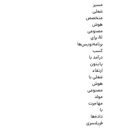
مسیر
شغلی
متخصص
هوش
مصنوعی
AI برای
برنامه‌نویس‌ها
کسب
درآمد با
پایتون
ارتقاء
شغلی با
هوش
مصنوعی
مولد
مهاجرت
با
داده‌ها
فریلنسری