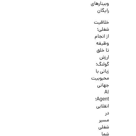
وبینارهای
رایگان
خلاقیت
شغلی؛
از انجام
وظیفه
تا خلق
ارزش
گولنگ؛
زبانی با
محبوبیت
جهانی
AI
Agent؛
انقلابی
در
مسیر
شغلی
شما