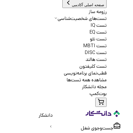
صفحه اصلی آکادمی
رزومه ساز
تست‌های شخصیت‌شناسی
تست IQ
تست EQ
تست نئو
تست MBTI
تست DISC
تست هالند
تست کلیفتون
قطب‌نمای برنامه‌نویسی
مشاهده همه تست‌ها
مجله دانشکار
بوت‌کمپ
دانشکار
جست‌و‌جوی شغل