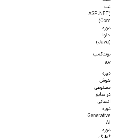
دات
نت
(ASP.NET
Core)
دوره
جاوا
(Java)
بوت‌کمپ
پرو
دوره
هوش
مصنوعی
در منابع
انسانی
دوره
Generative
AI
دوره
گولنگ