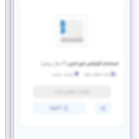
استخدام کارشناس امور اداری
(
۳ سال پیش
)
بیناب سنجش دماوند
پردیس
-
پردیس
فرصت منقضی شده
ذخیره