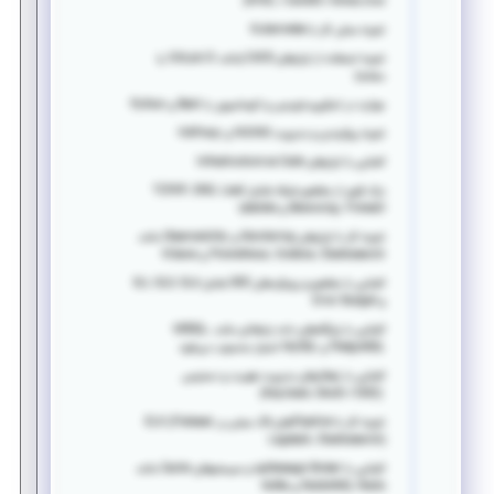
RHEL / CentOS / AlmaLinux)
تجربه عملی کار با Kubernetes
تجربه استفاده از ابزارهای CI/CD (مانند GitLab CI یا
مشابه)
مهارت در اسکریپت‌نویسی و اتوماسیون با Bash و Python
تجربه پیکربندی و مدیریت NGINX و HAProxy
آشنایی با ابزارهای Infrastructure as Code
درک قوی از مفاهیم شبکه شامل TCP/IP، DNS، Load
Balancing، Firewall و iptables
تجربه کار با ابزارهای Monitoring و Observability مانند
Prometheus، Grafana، Elasticsearch و Kibana
آشنایی با مفاهیم و رویکردهای SRE شامل SLI، SLO، SLA
و Error Budget
آشنایی با پایگاه‌های داده رابطه‌ای مانند MSSQL،
PostgreSQL و MySQL امتیاز محسوب می‌شود
آشنایی با راهکارهای مدیریت هویت و دسترسی
(Keycloak، OAuth / OIDC)
تجربه کار با Pipelineهای لاگ مبتنی بر ELK (Filebeat،
Logstash، Elasticsearch)
آشنایی با Message Brokerها و سیستم‌های Cache مانند
RabbitMQ، Redis و Kafka