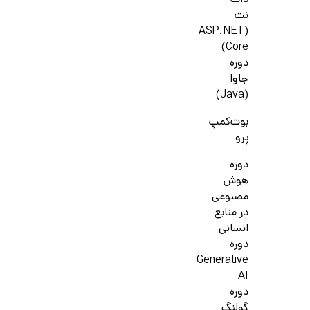
دات
نت
(ASP.NET
Core)
دوره
جاوا
(Java)
بوت‌کمپ
پرو
دوره
هوش
مصنوعی
در منابع
انسانی
دوره
Generative
AI
دوره
گولنگ