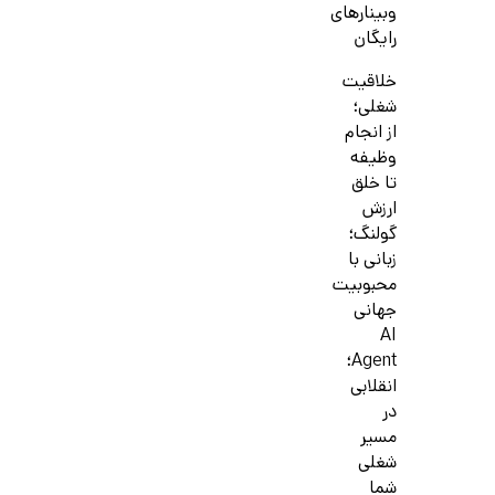
وبینارهای
رایگان
خلاقیت
شغلی؛
از انجام
وظیفه
تا خلق
ارزش
گولنگ؛
زبانی با
محبوبیت
جهانی
AI
Agent؛
انقلابی
در
مسیر
شغلی
شما