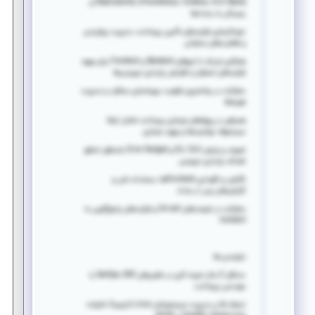
Observability (Prometheus، Grafana، ELK Stack) و
رسیدگی به رخدادها
خودکارسازی فرآیندهای تأمین زیرساخت، مدیریت پیکربندی
و فعالیت‌های عملیاتی
همکاری نزدیک با تیم‌های Backend و Frontend برای بهبود
فرآیندهای استقرار و افزایش پایداری سرویس‌ها
مشارکت در برنامه‌ریزی ظرفیت، بهینه‌سازی عملکرد و مدیریت
هزینه‌ها
همراهی در پروژه‌های نوسازی زیرساخت شامل ارتقا
سیستم‌ها، مهاجرت‌ها و بهبود معماری
تعریف و پایش SLI، SLO و Error Budget به‌منظور تحقق
اهداف پایداری سرویس
نگارش و نگهداری Runbookها، مستندات فنی و
گزارش‌های پس از رخداد
مشارکت در شیفت‌های On-call و فرآیندهای پاسخ‌گویی به
Incident
نیازمندی ها:
حداقل 3 سال تجربه کاری در نقش‌های DevOps، SRE یا
مهندسی زیرساخت
تسلط بالا بر مدیریت سیستم‌عامل Linux (ترجیحاً خانواده