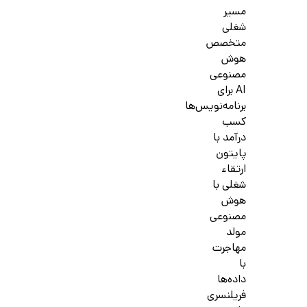
مسیر
شغلی
متخصص
هوش
مصنوعی
AI برای
برنامه‌نویس‌ها
کسب
درآمد با
پایتون
ارتقاء
شغلی با
هوش
مصنوعی
مولد
مهاجرت
با
داده‌ها
فریلنسری