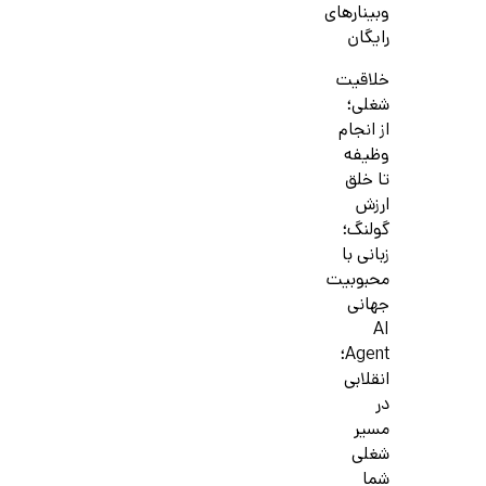
وبینارهای
رایگان
خلاقیت
شغلی؛
از انجام
وظیفه
تا خلق
ارزش
گولنگ؛
زبانی با
محبوبیت
جهانی
AI
Agent؛
انقلابی
در
مسیر
شغلی
شما