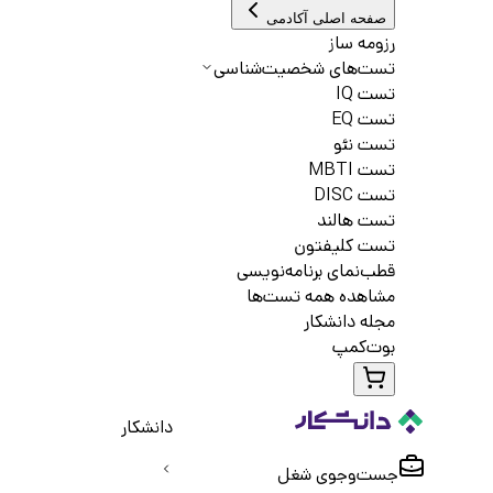
صفحه اصلی آکادمی
رزومه ساز
تست‌های شخصیت‌شناسی
تست IQ
تست EQ
تست نئو
تست MBTI
تست DISC
تست هالند
تست کلیفتون
قطب‌نمای برنامه‌نویسی
مشاهده همه تست‌ها
مجله دانشکار
بوت‌کمپ
دانشکار
جست‌و‌جوی شغل