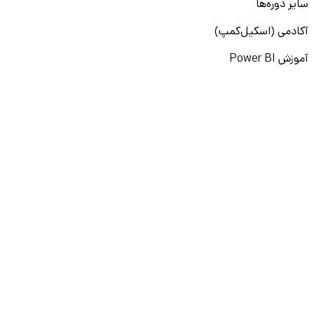
سایر دوره‌ها
آکادمی (اسکیل‌کمپ)
آموزش Power BI
آموزش لینکدین
آموزش پرامپت‌نویسی
نقشه راه برنامه‌نویسی
آموزش پایتون
آموزش مهارت‌های نرم
آموزش دیتا بیس
سایر دوره‌ها
دانشکار
درباره ما