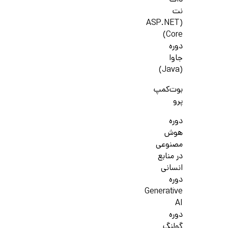
دات
نت
(ASP.NET
Core)
دوره
جاوا
(Java)
بوت‌کمپ
پرو
دوره
هوش
مصنوعی
در منابع
انسانی
دوره
Generative
AI
دوره
گولنگ