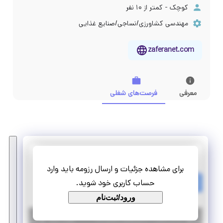
کوچک - کمتر از ۱۰ نفر
مهندسی کشاورزی/نساجی/صنایع غذایی
zaferanet.com
معرفی
فرصت‌های شغلی
زعفرانت
برای مشاهده جزئیات و ارسال رزومه باید وارد
استخدام جذب برنامه‌نویس وب
حساب کاربری خود شوید.
تمام وقت
استخدام
ورود/ثبت‌نام
|
۶ سال پیش
خراسان رضوی
| منقضی شده
جزئیات بیشتر