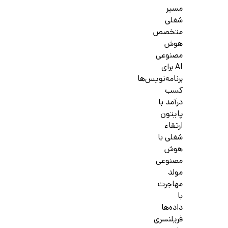
مسیر
شغلی
متخصص
هوش
مصنوعی
AI برای
برنامه‌نویس‌ها
کسب
درآمد با
پایتون
ارتقاء
شغلی با
هوش
مصنوعی
مولد
مهاجرت
با
داده‌ها
فریلنسری